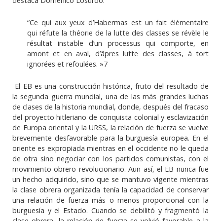
destaca Domenico Losurdo:
“Ce qui aux yeux d’Habermas est un fait élémentaire
qui réfute la théorie de la lutte des classes se révèle le
résultat instable d’un processus qui comporte, en
amont et en aval, d’âpres lutte des classes, à tort
ignorées et refoulées. »7
El EB es una construcción histórica, fruto del resultado de
la segunda guerra mundial, una de las más grandes luchas
de clases de la historia mundial, donde, después del fracaso
del proyecto hitleriano de conquista colonial y esclavización
de Europa oriental y la URSS, la relación de fuerza se vuelve
brevemente desfavorable para la burguesía europea. En el
oriente es expropiada mientras en el occidente no le queda
de otra sino negociar con los partidos comunistas, con el
movimiento obrero revolucionario. Aun así, el EB nunca fue
un hecho adquirido, sino que se mantuvo vigente mientras
la clase obrera organizada tenía la capacidad de conservar
una relación de fuerza más o menos proporcional con la
burguesía y el Estado. Cuando se debilitó y fragmentó la
clase obrera, la relación de fuerza se volvió favorable a la