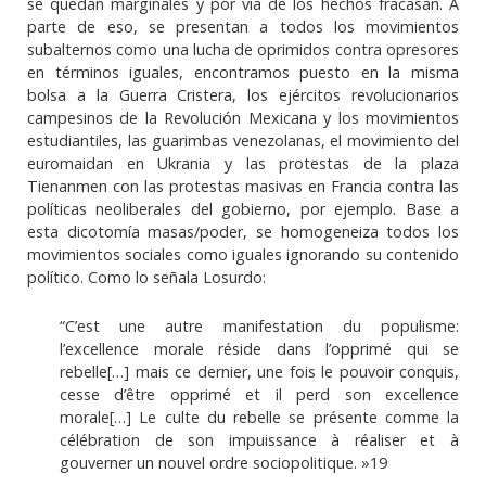
se quedan marginales y por vía de los hechos fracasan. A
parte de eso, se presentan a todos los movimientos
subalternos como una lucha de oprimidos contra opresores
en términos iguales, encontramos puesto en la misma
bolsa a la Guerra Cristera, los ejércitos revolucionarios
campesinos de la Revolución Mexicana y los movimientos
estudiantiles, las guarimbas venezolanas, el movimiento del
euromaidan en Ukrania y las protestas de la plaza
Tienanmen con las protestas masivas en Francia contra las
políticas neoliberales del gobierno, por ejemplo. Base a
esta dicotomía masas/poder, se homogeneiza todos los
movimientos sociales como iguales ignorando su contenido
político. Como lo señala Losurdo:
“C’est une autre manifestation du populisme:
l’excellence morale réside dans l’opprimé qui se
rebelle[…] mais ce dernier, une fois le pouvoir conquis,
cesse d’être opprimé et il perd son excellence
morale[…] Le culte du rebelle se présente comme la
célébration de son impuissance à réaliser et à
gouverner un nouvel ordre sociopolitique. »19