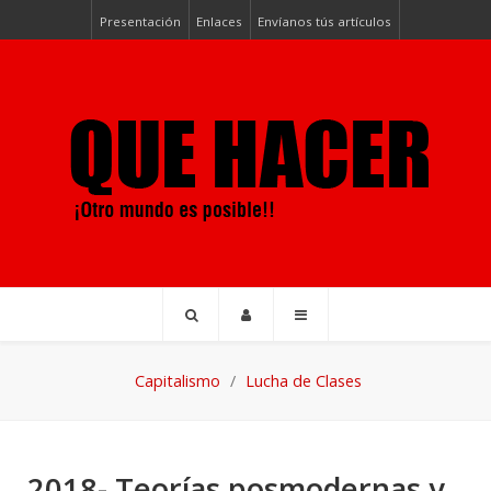
Presentación
Enlaces
Envíanos tús artículos
Capitalismo
Lucha de Clases
2018- Teorías posmodernas y