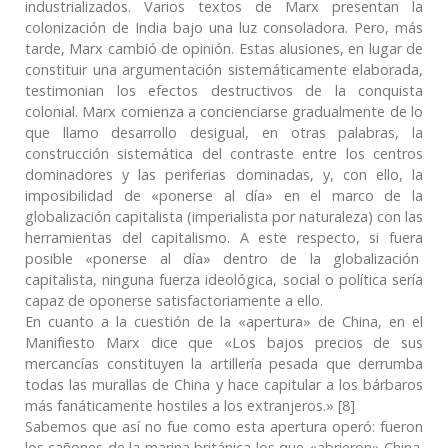
industrializados. Varios textos de Marx presentan la
colonización de India bajo una luz consoladora. Pero, más
tarde, Marx cambió de opinión. Estas alusiones, en lugar de
constituir una argumentación sistemáticamente elaborada,
testimonian los efectos destructivos de la conquista
colonial. Marx comienza a concienciarse gradualmente de lo
que llamo desarrollo desigual, en otras palabras, la
construcción sistemática del contraste entre los centros
dominadores y las periferias dominadas, y, con ello, la
imposibilidad de «ponerse al día» en el marco de la
globalización capitalista (imperialista por naturaleza) con las
herramientas del capitalismo. A este respecto, si fuera
posible «ponerse al día» dentro de la globalización
capitalista, ninguna fuerza ideológica, social o política sería
capaz de oponerse satisfactoriamente a ello.
En cuanto a la cuestión de la «apertura» de China, en el
Manifiesto Marx dice que «Los bajos precios de sus
mercancías constituyen la artillería pesada que derrumba
todas las murallas de China y hace capitular a los bárbaros
más fanáticamente hostiles a los extranjeros.» [8]
Sabemos que así no fue como esta apertura operó: fueron
los cañones de la marina británica los que «abrieron» China.