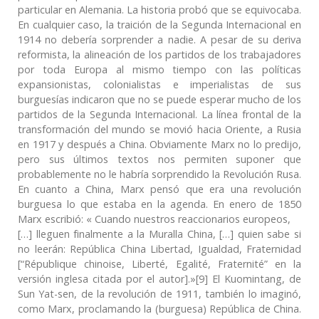
particular en Alemania. La historia probó que se equivocaba.
En cualquier caso, la traición de la Segunda Internacional en
1914 no debería sorprender a nadie. A pesar de su deriva
reformista, la alineación de los partidos de los trabajadores
por toda Europa al mismo tiempo con las políticas
expansionistas, colonialistas e imperialistas de sus
burguesías indicaron que no se puede esperar mucho de los
partidos de la Segunda Internacional. La línea frontal de la
transformación del mundo se movió hacia Oriente, a Rusia
en 1917 y después a China. Obviamente Marx no lo predijo,
pero sus últimos textos nos permiten suponer que
probablemente no le habría sorprendido la Revolución Rusa.
En cuanto a China, Marx pensó que era una revolución
burguesa lo que estaba en la agenda. En enero de 1850
Marx escribió: « Cuando nuestros reaccionarios europeos,
[…] lleguen finalmente a la Muralla China, […] quien sabe si
no leerán: República China Libertad, Igualdad, Fraternidad
[“République chinoise, Liberté, Egalité, Fraternité” en la
versión inglesa citada por el autor].»[9] El Kuomintang, de
Sun Yat-sen, de la revolución de 1911, también lo imaginó,
como Marx, proclamando la (burguesa) República de China.