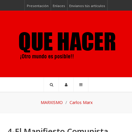
Presentación
Enlaces
Envíanos tús artículos
MARXISMO
Carlos Marx
4-El Manifiesto Comunista,