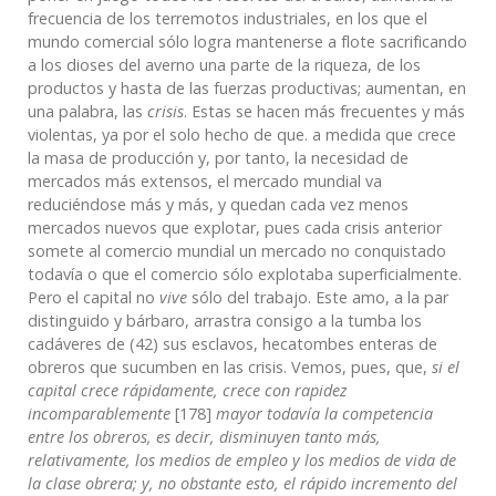
frecuencia de los terremotos industriales, en los que el
mundo comercial sólo logra mantenerse a flote sacrificando
a los dioses del averno una parte de la riqueza, de los
productos y hasta de las fuerzas productivas; aumentan, en
una palabra, las
crisis
. Estas se hacen más frecuentes y más
violentas, ya por el solo hecho de que. a medida que crece
la masa de producción y, por tanto, la necesidad de
mercados más extensos, el mercado mundial va
reduciéndose más y más, y quedan cada vez menos
mercados nuevos que explotar, pues cada crisis anterior
somete al comercio mundial un mercado no conquistado
todavía o que el comercio sólo explotaba superficialmente.
Pero el capital no
vive
sólo del trabajo. Este amo, a la par
distinguido y bárbaro, arrastra consigo a la tumba los
cadáveres de (42) sus esclavos, hecatombes enteras de
obreros que sucumben en las crisis. Vemos, pues, que,
si el
capital crece rápidamente, crece con rapidez
incomparablemente
[178]
mayor todavía la competencia
entre los obreros, es decir, disminuyen tanto más,
relativamente, los medios de empleo y los medios de vida de
la clase obrera; y, no obstante esto, el rápido incremento del