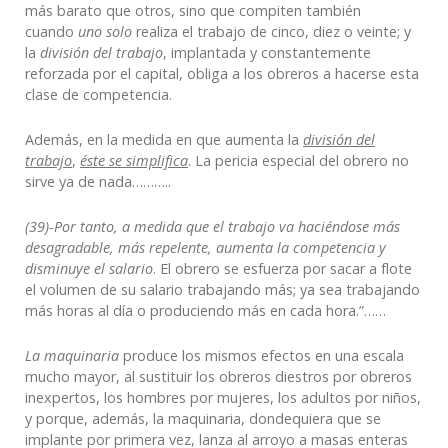
más barato que otros, sino que compiten también
cuando
uno solo
realiza el trabajo de cinco, diez o veinte; y
la
división del trabajo
, implantada y constantemente
reforzada por el capital, obliga a los obreros a hacerse esta
clase de competencia.
Además, en la medida en que aumenta la
división del
trabajo
,
éste se simplifica
. La pericia especial del obrero no
sirve ya de nada………..
(39)-Por tanto, a medida que el trabajo va haciéndose más
desagradable, más repelente, aumenta la competencia y
disminuye el salario
. El obrero se esfuerza por sacar a flote
el volumen de su salario trabajando más; ya sea trabajando
más horas al día o produciendo más en cada hora.”……
La maquinaria
produce los mismos efectos en una escala
mucho mayor, al sustituir los obreros diestros por obreros
inexpertos, los hombres por mujeres, los adultos por niños,
y porque, además, la maquinaria, dondequiera que se
implante por primera vez, lanza al arroyo a masas enteras