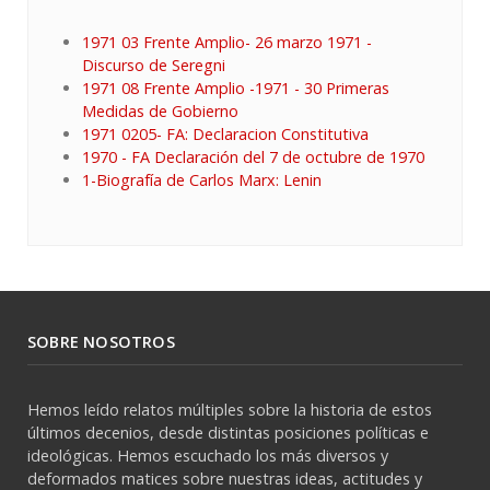
1971 03 Frente Amplio- 26 marzo 1971 -
Discurso de Seregni
1971 08 Frente Amplio -1971 - 30 Primeras
Medidas de Gobierno
1971 0205- FA: Declaracion Constitutiva
1970 - FA Declaración del 7 de octubre de 1970
1-Biografía de Carlos Marx: Lenin
SOBRE NOSOTROS
Hemos leído relatos múltiples sobre la historia de estos
últimos decenios, desde distintas posiciones políticas e
ideológicas. Hemos escuchado los más diversos y
deformados matices sobre nuestras ideas, actitudes y