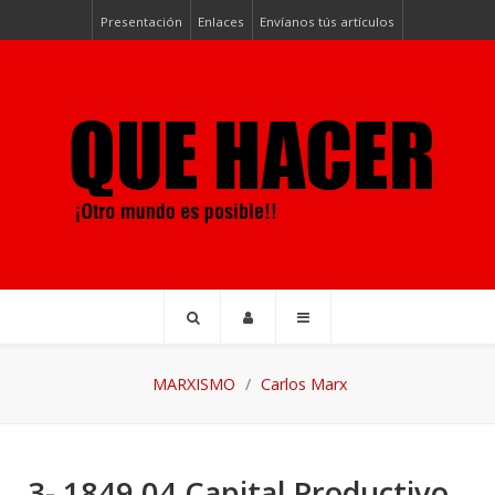
Presentación
Enlaces
Envíanos tús artículos
MARXISMO
Carlos Marx
3- 1849 04 Capital Productivo