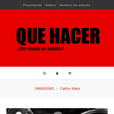
Presentación
Enlaces
Envíanos tús artículos
MARXISMO
Carlos Marx