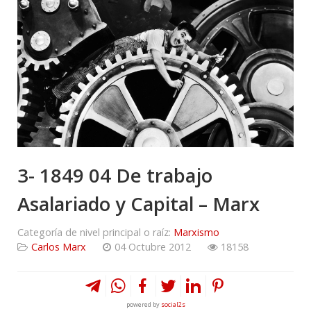
3- 1849 04 De trabajo
Asalariado y Capital – Marx
Categoría de nivel principal o raíz:
Marxismo
Carlos Marx
04 Octubre 2012
18158
powered by
social2s