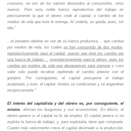
consumo, en vez de los valores destruidos al consumirlos, otros
nuevos. Pero esta noble fuerza reproductiva del trabajo es
precisamente la que el obrero cede al capital, a cambio de los
medios de vida que éste le entrega. Al cederla, se queda, pues, sin
ella.”
...el jornalero obtiene en vez de su fuerza productiva, .. que cambia
por medios de vida, los cuales
se han consumido de dos modos
:
reproductivamente para el capital, puesto que éste los cambia por
una fuerza de trabajo ...
improductivamente para el obrero, pues los
cambia por medios de vida que desaparecen para siempre
y cuyo
valor sólo puede recobrar repitiendo el cambio anterior con el
granjero. Por consiguiente, el capital presupone el trabajo
asalariado, y éste, el capital. Ambos se condicionan y se engendran
recíprocamente.”
El interés del capitalista y del obrero es, por consiguiente, el
mismo
, afirman los burgueses y sus economistas. En efecto, el
obrero perece si el capital no le da empleo. El capital perece si no
explota la fuerza de trabajo, y, para explotarla, tiene que comprarla.
Cuanto más velozmente crece el capital destinado a la producción,