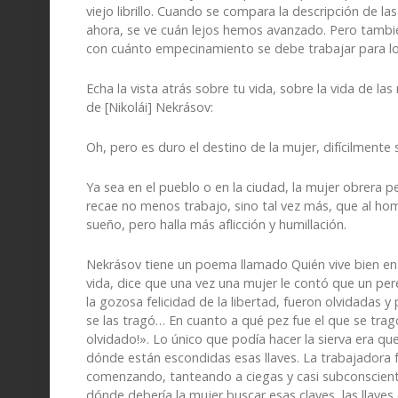
viejo librillo. Cuando se compara la descripción de l
ahora, se ve cuán lejos hemos avanzado. Pero tambié
con cuánto empecinamiento se debe trabajar para lo
Echa la vista atrás sobre tu vida, sobre la vida de la
de [Nikolái] Nekrásov:
Oh, pero es duro el destino de la mujer, difícilment
Ya sea en el pueblo o en la ciudad, la mujer obrera 
recae no menos trabajo, sino tal vez más, que al ho
sueño, pero halla más aflicción y humillación.
Nekrásov tiene un poema llamado Quién vive bien en
vida, dice que una vez una mujer le contó que un pereg
la gozosa felicidad de la libertad, fueron olvidadas 
se las tragó… En cuanto a qué pez fue el que se trag
olvidado!». Lo único que podía hacer la sierva era que
dónde están escondidas esas llaves. La trabajadora f
comenzando, tanteando a ciegas y casi subconscient
dónde debería la mujer buscar esas claves, las llaves de