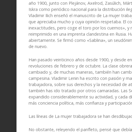
año 1900, junto con Plejánov, Axelrod, Zasúlich, Márto
Iskra como periódico nacional para la distribución ile
Vladimir Ilich enseñó el manuscrito de La mujer trabaj
que apreciaba mucho y cuya opinión respetaba. El com
inexactitudes, pero coge el toro por los cuernos», y 
reimprimido en una imprenta clandestina en Rusia. H
abiertamente. Se firmó como «Sablina», un seudónimo
de nuevo.
Han pasado veinticinco años desde 1900, y desde ent
revoluciones de febrero y de octubre. La clase obrera
cambiado y, de muchas maneras, también han cambiad
campesina. Vladimir Lenin ha escrito con pasión y ma
trabajadora, sobre sus derechos y la necesidad de a
también has ido tratado por otros camaradas. Las S
expandido considerablemente su actividad, y cada d
más conciencia política, más confianza y participació
Las líneas de La mujer trabajadora se han desdibuja
No obstante, releyendo el panfleto, pensé que debía