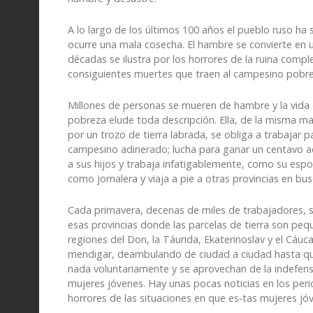
A lo largo de los últimos 100 años el pueblo ruso h
ocurre una mala cosecha. El hambre se convierte en u
décadas se ilustra por los horrores de la ruina comp
consiguientes muertes que traen al campesino pobre
Millones de personas se mueren de hambre y la vida 
pobreza elude toda descripción. Ella, de la misma man
por un trozo de tierra labrada, se obliga a trabajar 
campesino adinerado; lucha para ganar un centavo a
a sus hijos y trabaja infatigablemente, como su esp
como jornalera y viaja a pie a otras provincias en bus
Cada primavera, decenas de miles de trabajadores, 
esas provincias donde las parcelas de tierra son pequ
regiones del Don, la Táurida, Ekaterinoslav y el Cáuc
mendigar, deambulando de ciudad a ciudad hasta que
nada voluntariamente y se aprovechan de la indefens
mujeres jóvenes. Hay unas pocas noticias en los perió
horrores de las situaciones en que es-tas mujeres j