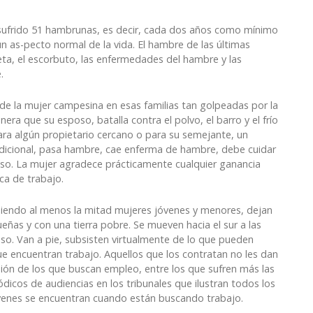
a sufrido 51 hambrunas, es decir, cada dos años como mínimo
n as-pecto normal de la vida. El hambre de las últimas
leta, el escorbuto, las enfermedades del hambre y las
.
de la mujer campesina en esas familias tan golpeadas por la
era que su esposo, batalla contra el polvo, el barro y el frío
para algún propietario cercano o para su semejante, un
dicional, pasa hambre, cae enferma de hambre, debe cuidar
oso. La mujer agradece prácticamente cualquier ganancia
ca de trabajo.
siendo al menos la mitad mujeres jóvenes y menores, dejan
eñas y con una tierra pobre. Se mueven hacia el sur a las
aso. Van a pie, subsisten virtualmente de lo que pueden
 encuentran trabajo. Aquellos que los contratan no les dan
ión de los que buscan empleo, entre los que sufren más las
dicos de audiencias en los tribunales que ilustran todos los
óvenes se encuentran cuando están buscando trabajo.