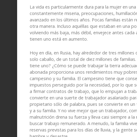
La vida es particularmente dura para la mujer en una 
constantemente miseria, preocupaciones, humillación 
avanzado en los últimos años. Pocas familias están 
otra manera. Incluso aquéllas que estaban en una po
volviendo más baja, más débil, envejece antes cada a
tienen uno está en aumento.
Hoy en día, en Rusia, hay alrededor de tres millones 
solo caballo, de un total de diez millones de familias
tiene uno? ¿Cómo se puede trabajar la tierra adecua
abonada proporciona unos rendimientos muy pobres.
campesino y su familia. El campesino tiene que conseg
impuestos perseguido por la necesidad, por lo que se
a firmar contratos de trabajo, que lo empujan a trab
convierte en una suerte de trabajador asalariado para
propietario sólo de palabra, pues se convierte en u
y a su familia. Y no vive mejor que un trabajador, c
malnutrición drena su fuerza y lleva casi siempre a l
buscar trabajo remunerado. A menudo, la familia viv
reservas previstas para los días de lluvia, y la gente
hambre y desastre.