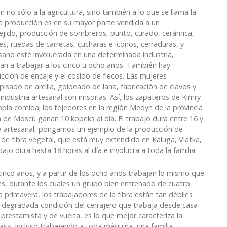
n no sólo a la agricultura, sino también a lo que se llama la
la producción es en su mayor parte vendida a un
 tejido, producción de sombreros, punto, curado, cerámica,
s, ruedas de carretas, cucharas e iconos, cerraduras, y
sano esté involucrada en una determinada industria,
zan a trabajar a los cinco u ocho años. También hay
ción de encaje y el cosido de flecos. Las mujeres
sado de arcilla, golpeado de lana, fabricación de clavos y
industria artesanal son irrisorias. Así, los zapateros de Kimry
pia comida; los tejedores en la región Medyn de la provincia
a de Moscú ganan 10 kopeks al día. El trabajo dura entre 16 y
ria artesanal, pongamos un ejemplo de la producción de
de fibra vegetal, que está muy extendido en Kaluga, Viatka,
jo dura hasta 18 horas al día e involucra a toda la familia.
cinco años, y a partir de los ocho años trabajan lo mismo que
es, durante los cuales un grupo bien entrenado de cuatro
 primavera, los trabajadores de la fibra están tan débiles
 degradada condición del cerrajero que trabaja desde casa
prestamista y de vuelta, es lo que mejor caracteriza la
». Incluso trabajando a toda máquina, una familia