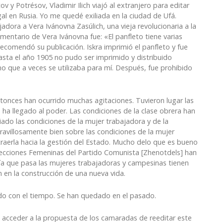
v y Potrésov, Vladimir Ilich viajó al extranjero para editar
gal en Rusia. Yo me quedé exiliada en la ciudad de Ufá.
adora a Vera Ivánovna Zasúlich, una vieja revolucionaria a la
entario de Vera Ivánovna fue: «El panfleto tiene varias
recomendó su publicación. Iskra imprimió el panfleto y fue
asta el año 1905 no pudo ser imprimido y distribuido
 que a veces se utilizaba para mí. Después, fue prohibido
onces han ocurrido muchas agitaciones. Tuvieron lugar las
 ha llegado al poder. Las condiciones de la clase obrera han
o las condiciones de la mujer trabajadora y de la
ravillosamente bien sobre las condiciones de la mujer
traerla hacia la gestión del Estado. Mucho delo que es bueno
ecciones Femeninas del Partido Comunista [Zhenotdels] han
ía que pasa las mujeres trabajadoras y campesinas tienen
n en la construcción de una nueva vida.
do con el tiempo. Se han quedado en el pasado.
 acceder a la propuesta de los camaradas de reeditar este