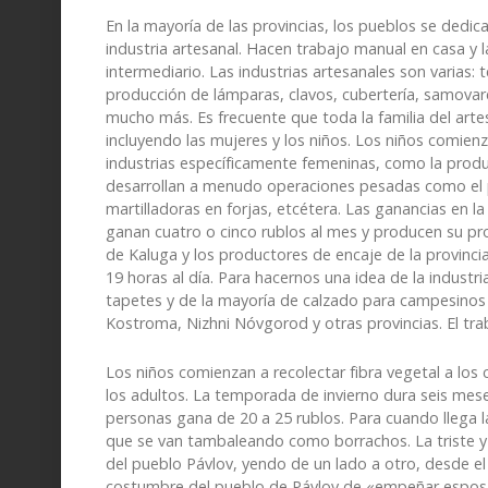
En la mayoría de las provincias, los pueblos se dedica
industria artesanal. Hacen trabajo manual en casa y 
intermediario. Las industrias artesanales son varias:
producción de lámparas, clavos, cubertería, samovare
mucho más. Es frecuente que toda la familia del arte
incluyendo las mujeres y los niños. Los niños comien
industrias específicamente femeninas, como la produc
desarrollan a menudo operaciones pesadas como el pi
martilladoras en forjas, etcétera. Las ganancias en la 
ganan cuatro o cinco rublos al mes y producen su pro
de Kaluga y los productores de encaje de la provinci
19 horas al día. Para hacernos una idea de la indust
tapetes y de la mayoría de calzado para campesinos 
Kostroma, Nizhni Nóvgorod y otras provincias. El traba
Los niños comienzan a recolectar fibra vegetal a los 
los adultos. La temporada de invierno dura seis mes
personas gana de 20 a 25 rublos. Para cuando llega la
que se van tambaleando como borrachos. La triste y
del pueblo Pávlov, yendo de un lado a otro, desde el 
costumbre del pueblo de Pávlov de «empeñar esposas