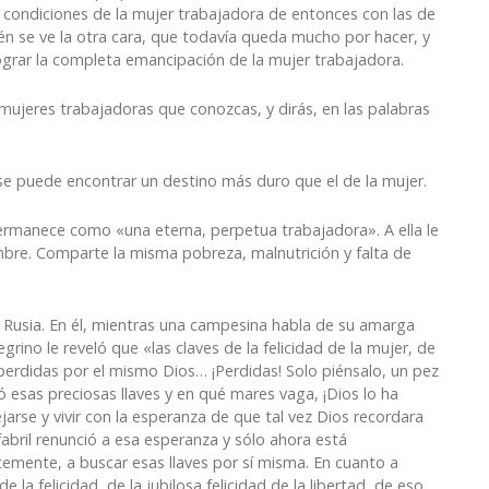
as condiciones de la mujer trabajadora de entonces con las de
n se ve la otra cara, que todavía queda mucho por hacer, y
grar la completa emancipación de la mujer trabajadora.
s mujeres trabajadoras que conozcas, y dirás, en las palabras
e se puede encontrar un destino más duro que el de la mujer.
permanece como «una eterna, perpetua trabajadora». A ella le
mbre. Comparte la misma pobreza, malnutrición y falta de
 Rusia. En él, mientras una campesina habla de su amarga
rino le reveló que «las claves de la felicidad de la mujer, de
y perdidas por el mismo Dios… ¡Perdidas! Solo piénsalo, un pez
ó esas preciosas llaves y en qué mares vaga, ¡Dios lo ha
jarse y vivir con la esperanza de que tal vez Dios recordara
abril renunció a esa esperanza y sólo ahora está
emente, a buscar esas llaves por sí misma. En cuanto a
 la felicidad, de la jubilosa felicidad de la libertad, de eso