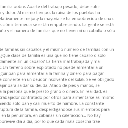
familia pobre. Aparte del trabajo pesado, debe sufrir
y dolor. Al mismo tiempo, la ruina de los pueblos ha
relativamente mejor,y la mayoría se ha empobrecido de una u
sición intermedia se están empobreciendo. La gente se está
ño y el número de familias que no tienen ni un caballo o sólo
de familias sin caballos y el mismo número de familias con un
. ¿Qué clase de familia es una que no tiene caballo o sólo
damente sin un caballo? La tierra mal trabajada y mal
 Un terreno sobre-explotado no puede alimentar a un
uir pan para alimentar a la familia y dinero para pagar
 convierte en un deudor insolvente del kulak. Se ve obligado
ajar para saldar su deuda. Atado de pies y manos, se
 la persona que le prestó grano o dinero. En realidad, es
n trabajador contratado por otros para alimentarse así mismo
omiendo sólo pan y casi muerto de hambre. La constante
a ruptura de la familia, desperdigándose sus miembros para
e en la penumbra, en cabañas sin calefacción… No hay
 sobrevive día a día, por lo que cada mala cosecha trae