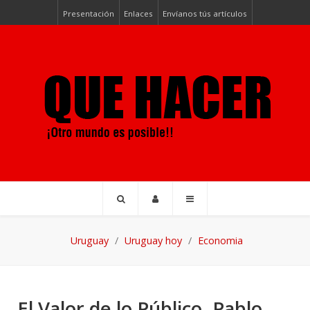
Presentación
Enlaces
Envíanos tús artículos
Uruguay
Uruguay hoy
Economia
El Valor de lo Público. Pablo