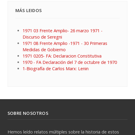
MÁS LEIDOS
1971 03 Frente Amplio- 26 marzo 1971 -
Discurso de Seregni
1971 08 Frente Amplio -1971 - 30 Primeras
Medidas de Gobierno
1971 0205- FA: Declaracion Constitutiva
1970 - FA Declaración del 7 de octubre de 1970
1-Biografía de Carlos Marx: Lenin
SOBRE NOSOTROS
Hemos leído relatos múltiples sobre la historia de estos