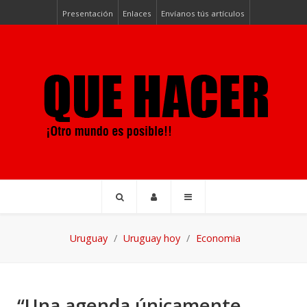
Presentación
Enlaces
Envíanos tús artículos
Uruguay
Uruguay hoy
Economia
“Una agenda únicamente