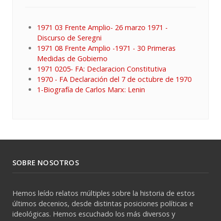
1971 03 Frente Amplio- 26 marzo 1971 -
Discurso de Seregni
1971 08 Frente Amplio -1971 - 30 Primeras
Medidas de Gobierno
1971 0205- FA: Declaracion Constitutiva
1970 - FA Declaración del 7 de octubre de 1970
1-Biografía de Carlos Marx: Lenin
SOBRE NOSOTROS
Hemos leído relatos múltiples sobre la historia de estos
últimos decenios, desde distintas posiciones políticas e
ideológicas. Hemos escuchado los más diversos y