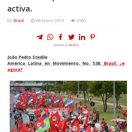
activa.
Brasil
08 Enero 2019
2080
powered by
social2s
João Pedro Stedile
América Latina en Movimiento, No. 538:
Brasil: ¿e
agora?