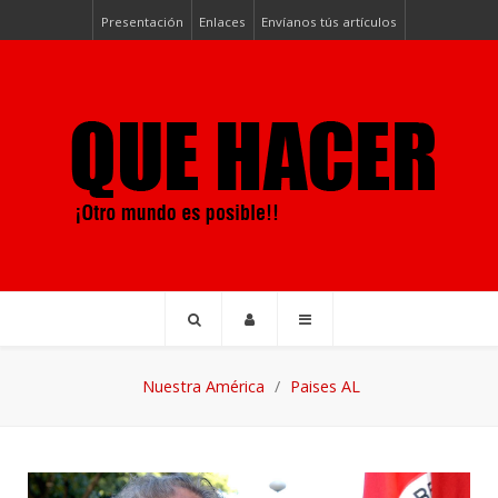
Presentación
Enlaces
Envíanos tús artículos
Nuestra América
Paises AL