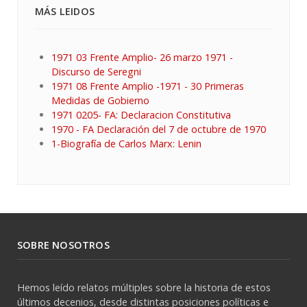
MÁS LEIDOS
1971 03 Frente Amplio- 26 marzo 1971 -
Discurso de Seregni
1971 08 Frente Amplio -1971 - 30 Primeras
Medidas de Gobierno
1971 0205- FA: Declaracion Constitutiva
1970 - FA Declaración del 7 de octubre de 1970
1-Biografía de Carlos Marx: Lenin
SOBRE NOSOTROS
Hemos leído relatos múltiples sobre la historia de estos
últimos decenios, desde distintas posiciones políticas e