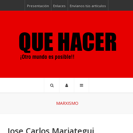
Presentación
Enlaces
Envíanos tús artículos
MARXISMO
Jose Carlos Mariategui