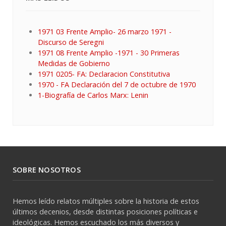
1971 03 Frente Amplio- 26 marzo 1971 -
Discurso de Seregni
1971 08 Frente Amplio -1971 - 30 Primeras
Medidas de Gobierno
1971 0205- FA: Declaracion Constitutiva
1970 - FA Declaración del 7 de octubre de 1970
1-Biografía de Carlos Marx: Lenin
SOBRE NOSOTROS
Hemos leído relatos múltiples sobre la historia de estos
últimos decenios, desde distintas posiciones políticas e
ideológicas. Hemos escuchado los más diversos y