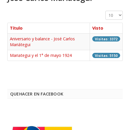
Cantidad a 
Título
Visto
Aniversario y balance - José Carlos
Visitas: 3372
Mariátegui
Mariategui y el 1° de mayo 1924
Visitas: 5150
QUEHACER EN FACEBOOK