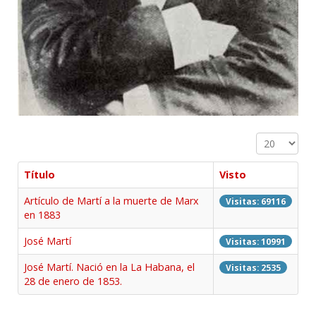
Cantidad a 
Título
Visto
Artículo de Martí a la muerte de Marx
Visitas: 69116
en 1883
José Martí
Visitas: 10991
José Martí. Nació en la La Habana, el
Visitas: 2535
28 de enero de 1853.