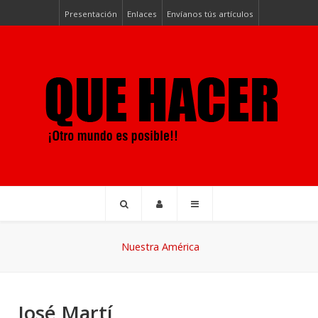
Presentación
Enlaces
Envíanos tús artículos
Nuestra América
José Martí