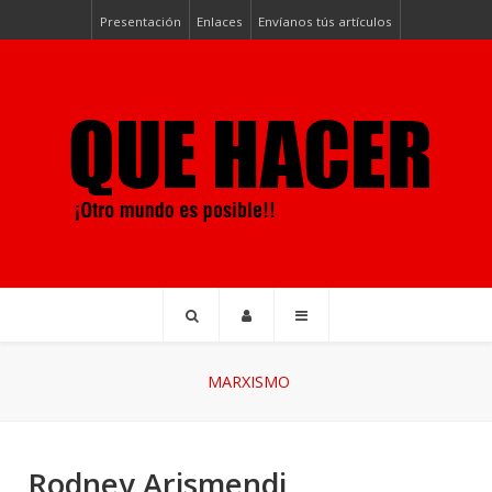
Presentación
Enlaces
Envíanos tús artículos
MARXISMO
Rodney Arismendi