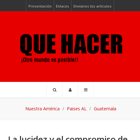
Presentación
Enlaces
Envíanos tús artículos
Nuestra América
Paises AL
Guatemala
La lucidez y el compromiso de