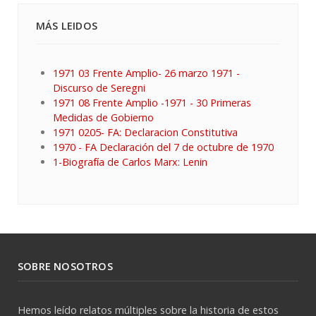
MÁS LEIDOS
1971 03 Frente Amplio- 26 marzo 1971 -
Discurso de Seregni
1971 08 Frente Amplio -1971 - 30 Primeras
Medidas de Gobierno
1971 0205- FA: Declaracion Constitutiva
1970 - FA Declaración del 7 de octubre de 1970
1-Biografía de Carlos Marx: Lenin
SOBRE NOSOTROS
Hemos leído relatos múltiples sobre la historia de estos