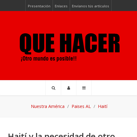
Presentación
Enlaces
Envíanos tús artículos
Nuestra América
Paises AL
Haití
Haití y la necesidad de otro