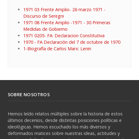
1971 03 Frente Amplio- 26 marzo 1971 -
Discurso de Seregni
1971 08 Frente Amplio -1971 - 30 Primeras
Medidas de Gobierno
1971 0205- FA: Declaracion Constitutiva
1970 - FA Declaración del 7 de octubre de 1970
1-Biografía de Carlos Marx: Lenin
SOBRE NOSOTROS
Hemos leído relatos múltiples sobre la historia de estos
últimos decenios, desde distintas posiciones políticas e
ideológicas. Hemos escuchado los más diversos y
deformados matices sobre nuestras ideas, actitudes y