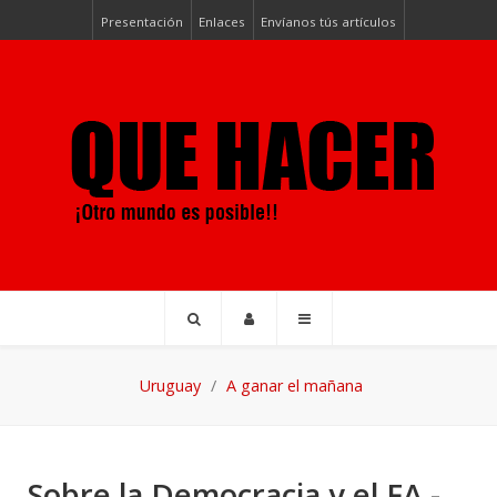
Presentación
Enlaces
Envíanos tús artículos
Uruguay
A ganar el mañana
Sobre la Democracia y el FA -