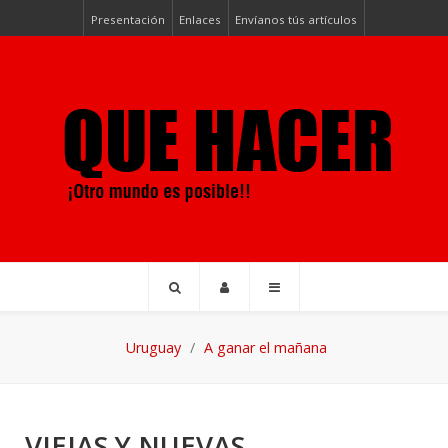
Presentación
Enlaces
Envíanos tús artículos
Uruguay
A ganar el mañana
VIEJAS Y NUEVAS