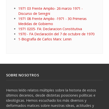
1971 03 Frente Amplio- 26 marzo 1971 -
Discurso de Seregni
1971 08 Frente Amplio -1971 - 30 Primeras
Medidas de Gobierno
1971 0205- FA: Declaracion Constitutiva
1970 - FA Declaración del 7 de octubre de 1970
1-Biografía de Carlos Marx: Lenin
SOBRE NOSOTROS
Hemos leído relatos múltiples sobre la historia de estos
últimos decenios, desde distintas posiciones políticas e
ideológicas. Hemos escuchado los más diversos y
deformados matices sobre nuestras ideas, actitudes y