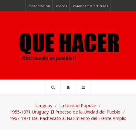
Presentación
Enlaces
Envíanos tús artículos
Uruguay
La Unidad Popular
1955-1971 Uruguay: El Proceso de la Unidad del Pueblo
1967-1971 Del Pachecato al Nacimiento del Frente Amplio