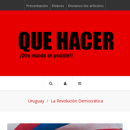
Presentación
Enlaces
Envíanos tús artículos
Uruguay
La Revolución Democrática