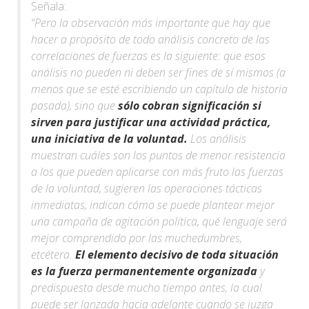
Señala:
“Pero la observación más importante que hay que
hacer a propósito de todo análisis concreto de las
correlaciones de fuerzas es la siguiente: que esos
análisis no pueden ni deben ser fines de sí mismos (a
menos que se esté escribiendo un capítulo de historia
pasada), sino que
sólo cobran significación si
sirven para justificar una actividad práctica,
una iniciativa de la voluntad.
Los análisis
muestran cuáles son los puntos de menor resistencia
a los que pueden aplicarse con más fruto las fuerzas
de la voluntad, sugieren las operaciones tácticas
inmediatas, indican cómo se puede plantear mejor
una campaña de agitación política, qué lenguaje será
mejor comprendido por las muchedumbres,
etcétera.
El elemento decisivo de toda situación
es la fuerza permanentemente organizada
y
predispuesta desde mucho tiempo antes, la cual
puede ser lanzada hacia adelante cuando se juzga