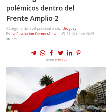
polémicos dentro del
Frente Amplio-2
Categoría de nivel principal o raíz:
Uruguay
La Revolución Democrática
31 Octubre 2025
725
powered by
social2s