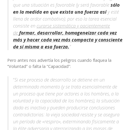
que una situación es favorable (y será favorable
sólo
en la medida en que exista una fuerza así
y esté
llena de ardor combativo); por eso la tarea esencial
consiste en
curarse sistemática y pacientemente
de
formar, desarrollar, homogeneizar cada vez
más y hacer cada vez más compacta y consciente
de sí misma a esa fuerza.
”
Pero antes nos advertía los peligros cuando flaquea la
“Voluntad” o falta la “Capacidad”:
“
Si ese proceso de desarrollo se detiene en un
determinado momento (y se trata esencialmente de
un proceso que tiene por actores a los hombres, a la
voluntad y la capacidad de los hombres), la situación
dada es inactiva y pueden producirse conclusiones
contradictorias: la vieja sociedad resiste y se asegura
un período de «respiro», exterminando físicamente a
la élite adversaria y aterrorizando a las masas de