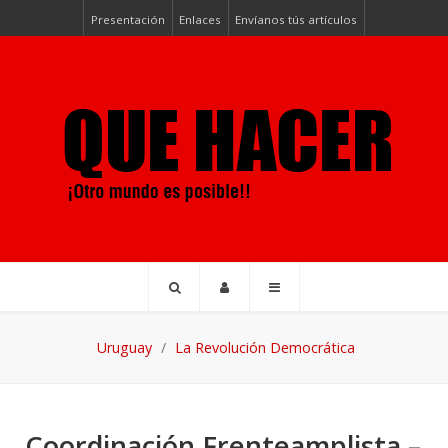
Presentación
Enlaces
Envíanos tús artículos
Uruguay
La Revolución Democrática
Coordinación Frenteamplista –