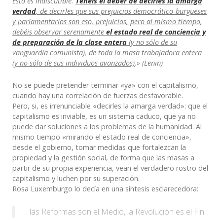
Esto es indiscutible.
Tenéis el deber de decirles la amarga
verdad
, de decirles que sus prejuicios democrático-burgueses
y parlamentarios son eso, prejuicios, pero al mismo tiempo,
debéis observar serenamente
el estado real de conciencia y
de preparación de la clase entera
(y no sólo de su
vanguardia comunista), de toda la masa trabajadora entera
(y no sólo de sus individuos avanzados)
.» (Lenin)
No se puede pretender terminar «ya» con el capitalismo,
cuando hay una correlación de fuerzas desfavorable.
Pero, si, es irrenunciable «decirles la amarga verdad»: que el
capitalismo es inviable, es un sistema caduco, que ya no
puede dar soluciones a los problemas de la humanidad. Al
mismo tiempo «mirando el estado real de conciencia»,
desde el gobierno, tomar medidas que fortalezcan la
propiedad y la gestión social, de forma que las masas a
partir de su propia experiencia, vean el verdadero rostro del
capitalismo y luchen por su superación.
Rosa Luxemburgo lo decía en una síntesis esclarecedora:
… las Reformas son el Medio, la Revolución es el Fin.