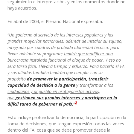
seguimiento e interpretación- y en los momentos donde no
haya acuerdos.
En abril de 2004, el Plenario Nacional expresaba:
“
Un gobierno al servicio de los intereses populares y las
grandes mayorías nacionales, además de instalar su equipo,
integrado por cuadros de probada idoneidad técnica, para
llevar adelante su programa;
tendrá que modificar una
burocracia instalada funcional al bloque de poder.
Y eso no
será tarea fácil. Llevará tiempo y esfuerzo. Para hacerlo el FA
y sus aliados también tendrán que cumplir con su
propósito
de
promover la participación, transferir
capacidad de decisión a la gente
y transformar a los
ciudadanos y al pueblo en protagonistas activos,
que
gestionen sus propios intereses y participen en la
2
difícil tarea de gobernar el país.”
Esto incluye profundizar la democracia, la participación en la
toma de decisiones, que tengan expresión todas las voces
dentro del FA, cosa que se debe promover desde la