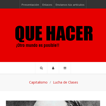
Presentación
Enlaces
Envíanos tús artículos
Capitalismo
Lucha de Clases