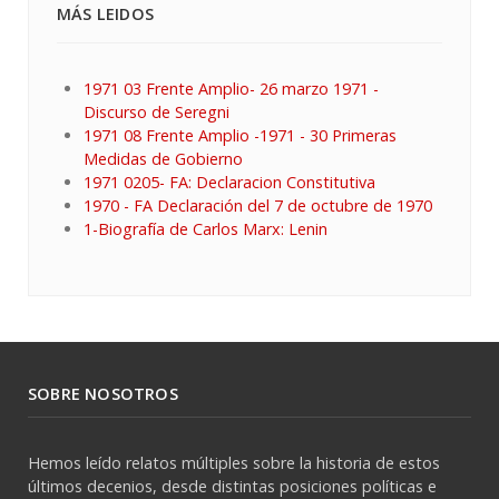
MÁS LEIDOS
1971 03 Frente Amplio- 26 marzo 1971 -
Discurso de Seregni
1971 08 Frente Amplio -1971 - 30 Primeras
Medidas de Gobierno
1971 0205- FA: Declaracion Constitutiva
1970 - FA Declaración del 7 de octubre de 1970
1-Biografía de Carlos Marx: Lenin
SOBRE NOSOTROS
Hemos leído relatos múltiples sobre la historia de estos
últimos decenios, desde distintas posiciones políticas e