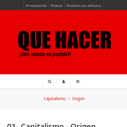
Presentación
Enlaces
Envíanos tús artículos
Capitalismo
Origen
01- Capitalismo - Origen