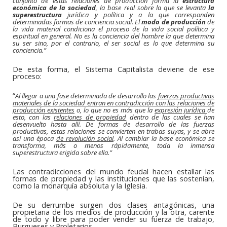
conjunto de estas relaciones de producción forma la
estructura
económica de la sociedad
, la base real sobre la que se levanta
la
superestructura
jurídica y política y a la que corresponden
determinadas formas de conciencia social. El
modo de producción
de
la vida material condiciona el proceso de la vida social política y
espiritual en general. No es la conciencia del hombre la que determina
su ser sino, por el contrario, el ser social es lo que determina su
conciencia.”
De esta forma, el Sistema Capitalista deviene de ese
proceso:
“
Al llegar a una fase determinada de desarrollo las
fuerzas productivas
materiales de la sociedad entran en contradicción con las relaciones de
producción existentes
o, lo que no es más que la
expresión jurídica
de
esto, con las
relaciones de propiedad
dentro de las cuales se han
desenvuelto hasta allí. De formas de desarrollo de las fuerzas
productivas, estas relaciones se convierten en trabas suyas, y se abre
así una época
de revolución social
. Al cambiar la base económica se
transforma, más o menos rápidamente, toda la inmensa
superestructura erigida sobre ella.”
Las contradicciones del mundo feudal hacen estallar las
formas de propiedad y las instituciones que las sostenían,
como la monarquía absoluta y la Iglesia.
De su derrumbe surgen dos clases antagónicas, una
propietaria de los medios de producción y la otra, carente
de todo y libre para poder vender su fuerza de trabajo,
Burgueses y Proletarios.