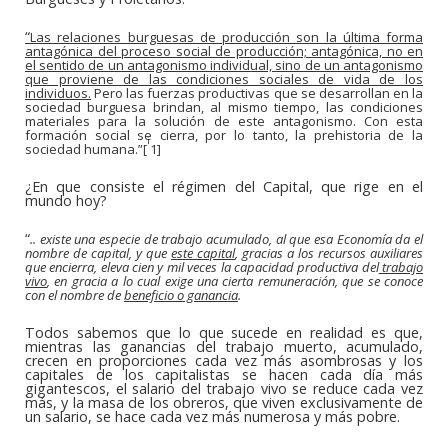
“
Las relaciones burguesas de producción son la última forma
antagónica del proceso social de producción; antagónica, no en
el sentido de un antagonismo individual, sino de un antagonismo
que proviene de las condiciones sociales de vida de los
individuos.
Pero las fuerzas productivas que se desarrollan en la
sociedad burguesa brindan, al mismo tiempo, las condiciones
materiales para la solución de este antagonismo. Con esta
formación social se cierra, por lo tanto, la prehistoria de la
i
sociedad humana.
”[
1]
¿En que consiste el régimen del Capital, que rige en el
mundo hoy?
“
.. existe una especie de trabajo acumulado, al que esa Economía da el
nombre de capital, y que
este capital
, gracias a los recursos auxiliares
que encierra, eleva cien y mil veces la capacidad productiva del
trabajo
vivo
, en gracia a lo cual exige una cierta remuneración, que se conoce
con el nombre de
beneficio o ganancia
.
Todos sabemos que lo que sucede en realidad es que,
mientras las ganancias del trabajo muerto, acumulado,
crecen en proporciones cada vez más asombrosas y los
capitales de los capitalistas se hacen cada día más
gigantescos, el salario del trabajo vivo se reduce cada vez
más, y la masa de los obreros, que viven exclusivamente de
un salario, se hace cada vez más numerosa y más pobre.