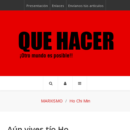
Presentación
Enlaces
Envíanos tús artículos
MARXISMO
Ho Chi Min
Aún vives tío Ho