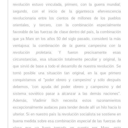
revolución estuvo vinculada, primero, con la guerra mundial;
segundo, con el inicio de la gigantesca efervescencia
revolucionaria entre los cientos de millones de los pueblos
orientales, y tercero, con la combinación especialmente
favorable de las fuerzas de clase dentro del país, la combinación
que ya Marx en los años 50 del siglo pasado, consideró la más
ventajosa: la combinación de
la guerra campesina con la
revolución proletaria.
Y fueron precisamente esas
circunstancias, esa situación totalmente peculiar y original, la
que sirvió de base a todo el desarrollo de nuestra revolución. Se
tornó posible una situación tan original, en la que primero
conquistamos el "poder obrero y campesino' y sólo
des
pués
debemos, 'con ayuda del poder obrero y campesino y del
sistema soviético pasar a alcanzar a las demás naciones".
Además, Vladimir Ilich necesita estos razonamientos
excepcionalmente audaces para tender desde allí un hilo hacia lo
ulterior. Si en nuestro país la revolución socialista se sostiene en
buena medida sobre esa combinación
especial
de las fuerzas de
clase que ya fuera tomada en cuenta por Marx, esta