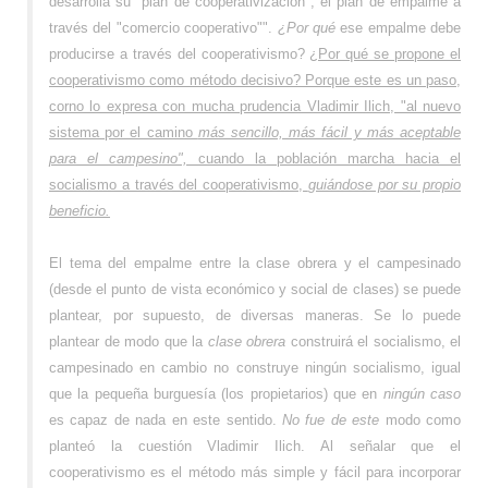
desarrolla su "plan de cooperativización", el plan de empalme a
través del "comercio cooperativo"".
¿Por qué
ese empalme debe
producirse a través del cooperativismo?
¿Por qué se propone el
cooperativismo como método decisivo? Porque este es un paso,
corno lo expresa con mucha prudencia Vladimir Ilich, "al nuevo
sistema por el camino
más sencillo, más fácil y más aceptable
para el campesino",
cuando la población marcha hacia el
socialismo a través del cooperativismo,
guiándose por su propio
beneficio.
El tema del empalme entre la clase obrera y el campesinado
(desde el punto de vista económico y social de clases) se puede
plantear, por supuesto, de diversas maneras. Se lo puede
plantear de modo que la
clase obrera
construirá el socialismo, el
campesinado en cambio no construye ningún socialismo, igual
que la pequeña burguesía (los propietarios) que en
ningún caso
es capaz de nada en este sentido.
No fue de este
modo como
planteó la cuestión Vladimir Ilich. Al señalar que el
cooperativismo es el método más simple y fácil para incorporar