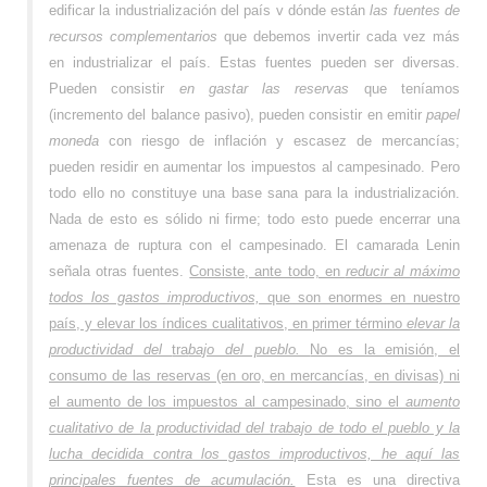
edificar la industrialización del país v dónde están
las fuentes de
recursos complementarios
que debemos invertir cada vez más
en industrializar el país. Estas fuentes pueden ser diversas.
Pueden consistir
en gastar las reservas
que teníamos
(incremento del balance pasivo), pueden consistir en emitir
papel
moneda
con riesgo de inflación y escasez de mercancías;
pueden residir en aumentar los impuestos al campesinado. Pero
todo ello no constituye una base sana para la industrialización.
Nada de esto es sólido ni firme; todo esto puede encerrar una
amenaza de ruptura con el campesinado. El camarada Lenin
señala otras fuentes.
Consiste, ante todo, en
reducir al máximo
todos los gastos improductivos,
que son enormes en nuestro
país, y elevar los índices cualitativos, en primer término
elevar la
productividad del
tra
bajo del pueblo.
No es la emisión, el
consumo de las reservas (en oro, en mercancías, en divisas) ni
el aumento de los impuestos al campesinado, sino el
aumento
cualitativo de la productividad del trabajo de todo el pueblo y la
lucha decidida contra los gastos improductivos, he aquí las
principales fuentes de acumulación.
Esta es una directiva