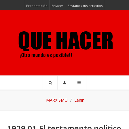
Presentación
Enlaces
Envíanos tús artículos
MARXISMO
Lenin
1929 01 El testamento politico