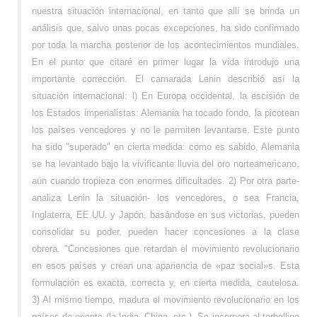
nuestra situación internacional, en tanto que allí se brinda un
análisis que, salvo unas pocas excepciones, ha sido confirmado
por toda la marcha posterior de los acontecimientos mundiales.
En el punto que citaré en primer lugar la vida introdujo una
importante corrección. El camarada Lenin describió así la
situación internacional: l) En Europa occidental, la escisión de
los Estados imperialistas: Alemania ha tocado fondo, la picotean
los países vencedores y no le permiten levantarse. Este punto
ha sido "superado" en cierta medida: como es sabido, Alemania
se ha levantado bajo la vivificante lluvia del oro norteamericano,
aún cuando tropieza con enormes dificultades. 2) Por otra parte-
analiza Lenin la situación- los vencedores, o sea Francia,
Inglaterra, EE.UU. y Japón, basándose en sus victorias, pueden
consolidar su poder, pueden hacer concesiones a la clase
obrera. "Concesiones que retardan el movimiento revolucionario
en esos países y crean una apariencia de «paz social»s. Esta
formulación es exacta, correcta y, en cierta medida, cautelosa.
3) Al mismo tiempo, madura el movimiento revolucionario en los
países de oriente (la India, China, etc.). Se incorpora al torbellino