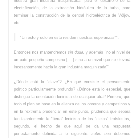
nuestra gran industria maquinizada, para el desarrollo de la
electrificación, de la extracción hidráulica de la turba, para
terminar la construcción de la central hidroeléctrica de Vóljov,
etc.
"En esto y sólo en esto residen nuestras esperanzas"".
Entonces nos mantendremos
sin duda,
y además "no al nivel de
un país pequeño campesino [... ] sino a un nivel que se elevará
incesantemente hacia la gran industria maquinizada"".
¿Dónde está la "clave"? ¿En qué consiste el pensamiento
político particularmente profundo? ¿Dónde está lo especial, que
distingue la orientación leninista de cualquier otra? Primero, que
todo el plan se basa en la alianza de los obreros y campesinos y
en la "extrema prudencia" en este punto, prudencia que separa
tan tajantemente la "tierra" leninista de los "cielos" trotskistas;
segundo, el hecho de que aquí se da una respuesta
perfectamente definida a lo siguiente:
sobre qué
debernos