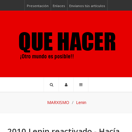
Presentación
Enlaces
Envíanos tús artículos
MARXISMO
Lenin
2010 Lenin reactivado - Hacía