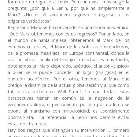
forma de un regreso a Lenin. Pero una vez más surge la
pregunta; ¿por qué a Lenin, por qué no simplemente a
Marx? ¿No es el verdadero regreso el regreso a los
orígenes verdaderos?
Regresar a Marx se ha convertido en una moda académica.
¿Qué Marx obtenemos con estos regresos? Por un lado, en
el mundo de habla inglesa, obtenemos al Marx de los
estudios culturales, el Marx de los sofistas posmodernos,
de la promesa mesiánica; en Europa continental, donde la
división «tradicional» del trabajo intelectual es más fuerte,
obtenemos un Marx depurado, aséptico, el autor «clásico»
a quien se le puede conceder un lugar (marginal) en el
panteón académico. Por el otro, tenemos al Marx que
predijo la dinámica de la actual globalización y al que como
tal se cita incluso en Wall Street. Lo que todas estas
perspectivas tienen en común es la negación de la
verdadera política; el pensamiento político posmoderno se
opone al marxismo con minuciosidad, es esencialmente
posmarxista. La referencia a Lenin nos permite evitar
estas dos trampas.
Hay dos rasgos que distinguen su intervención. El primero
es que no podemos enfatizar lo suficiente la externalidad