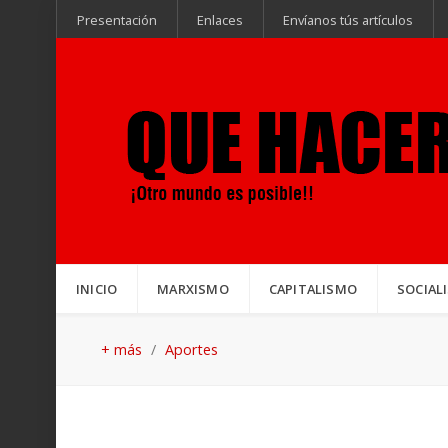
Presentación
Enlaces
Envíanos tús artículos
INICIO
MARXISMO
CAPITALISMO
SOCIAL
+ más
Aportes