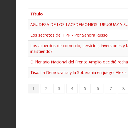
Título
AGUDEZA DE LOS LACEDEMONIOS- URUGUAY Y SU 
Los secretos del TPP - Por Sandra Russo
Los acuerdos de comercio, servicios, inversiones y l
insistiendo?
El Plenario Nacional del Frente Amplio decidió recha
Tisa: La Democracia y la Soberanía en juego. Alexi
1
2
3
4
5
6
7
8