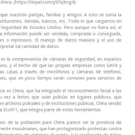
cétera. (https://tinyurl.com/y97q3mg4)
ue nuestras parejas, familias y amigos. A esto se suma la
nstituciones, tiendas, bancos, etc. Todo lo que cargamos en
 Seguridad de Estados Unidos. Pero aunque no fuera así, el
a información puede ser vendida, comprada o conseguida,
tares o represivos. El manejo de datos masivos y el uso de
terpretar tal cantidad de datos.
 es la omnipresencia de cámaras de seguridad, en espacios
ativos, y el hecho de que las propias empresas como GAFA y
ras casas a través de micrófonos y cámaras de teléfono,
ones, que en poco tiempo serán comunes para servicios de
ncia es China, que ha integrado el reconocimiento facial a las
u vez a lentes que usan policías en lugares públicos, que
 archivos policiales y de instituciones públicas. China vendió
a Ecu911, que integra parte de estas herramientas.
sivo de la población para China parece ser la provincia de
iamente musulmanes, que han protagonizado protestas contra
 tecnologías de vigilancia de punta. A la recolección de datos