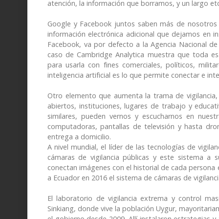
atención, la información que borramos, y un largo et
Google y Facebook juntos saben más de nosotros q
información electrónica adicional que dejamos en i
Facebook, va por defecto a la Agencia Nacional de
caso de Cambridge Analytica muestra que toda es
para usarla con fines comerciales, políticos, mili
inteligencia artificial es lo que permite conectar e in
Otro elemento que aumenta la trama de vigilancia,
abiertos, instituciones, lugares de trabajo y educ
similares, pueden vernos y escucharnos en nuest
computadoras, pantallas de televisión y hasta dr
entrega a domicilio.
A nivel mundial, el líder de las tecnologías de vigila
cámaras de vigilancia públicas y este sistema a s
conectan imágenes con el historial de cada persona en
a Ecuador en 2016 el sistema de cámaras de vigilanci
El laboratorio de vigilancia extrema y control ma
Sinkiang, donde vive la población Uygur, mayoritar
el gobierno desde 2009. Allí instalaron estrategias y