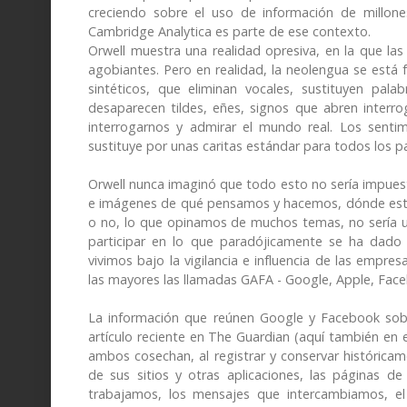
creciendo sobre el uso de información de millon
Cambridge Analytica es parte de ese contexto.
Orwell muestra una realidad opresiva, en la que l
agobiantes. Pero en realidad, la neolengua se está 
sintéticos, que eliminan vocales, sustituyen pal
desaparecen tildes, eñes, signos que abren interr
interrogarnos y admirar el mundo real. Los sentimi
sustituye por unas caritas estándar para todos los pa
Orwell nunca imaginó que todo esto no sería impuest
e imágenes de qué pensamos y hacemos, dónde est
o no, lo que opinamos de muchos temas, no sería un
participar en lo que paradójicamente se ha dado 
vivimos bajo la vigilancia e influencia de las empr
las mayores las llamadas GAFA - Google, Apple, Fac
La información que reúnen Google y Facebook sob
artículo reciente en The Guardian (aquí también en 
ambos cosechan, al registrar y conservar histórica
de sus sitios y otras aplicaciones, las páginas 
trabajamos, los mensajes que intercambiamos, el 