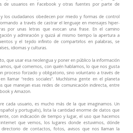
es de usuarios en Facebook y otras fuentes por parte de
as y los ciudadanos obedecen por miedo y formas de control
formando a través de castrar el lenguaje en mensajes hiper-
abras por unas letras que evocan una frase. En el camino
ogación y admiración y quizá al mismo tiempo la apertura a
entos y el tejido infinito de compartirlos en palabras, se
íses, idiomas y culturas.
o, que usar esa neolengua y poner en público la información
amos, qué comemos, con quién hablamos, lo que nos gusta
 proceso forzado y obligatorio, sino voluntario a través de
en llamar “redes sociales”. Muchísima gente en el planeta
esas que manejan esas redes de comunicación indirecta, entre
ebook y Amazon.
re cada usuario, es mucho más de la que imaginamos. Un
español y portugués), lista la cantidad enorme de datos que
mente, con indicación de tiempo y lugar, el uso que hacemos
de internet que vemos, los lugares donde estuvimos, dónde
directorio de contactos, fotos, avisos que nos llaman la