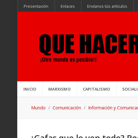
Presentación
Enlaces
Envíanos tús artículos
INICIO
MARXISMO
CAPITALISMO
SOCIAL
Mundo
Comunicación
Información y Comunica
¿Gafas que lo ven todo? Re