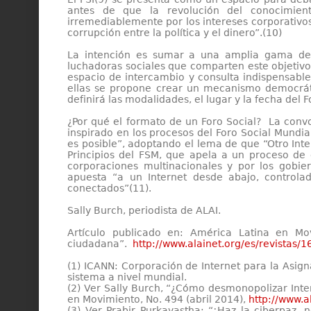
antes de que la revolución del conocimien
irremediablemente por los intereses corporativo
corrupción entre la política y el dinero”.(10)
La intención es sumar a una amplia gama de 
luchadoras sociales que comparten este objetivo
espacio de intercambio y consulta indispensable
ellas se propone crear un mecanismo democrátic
definirá las modalidades, el lugar y la fecha del F
¿Por qué el formato de un Foro Social? La convo
inspirado en los procesos del Foro Social Mundi
es posible”, adoptando el lema de que “Otro Int
Principios del FSM, que apela a un proceso de 
corporaciones multinacionales y por los gobiern
apuesta “a un Internet desde abajo, controla
conectados”(11).
Sally Burch, periodista de ALAI.
Artículo publicado en: América Latina en Mo
ciudadana”.
http://www.alainet.org/es/revistas/
(1) ICANN: Corporación de Internet para la Asig
sistema a nivel mundial.
(2) Ver Sally Burch, “¿Cómo desmonopolizar Inte
en Movimiento, No. 494 (abril 2014),
http://www.a
(3) Ver Prabir Purkayastha: “¡Haz la ciberpaz, 