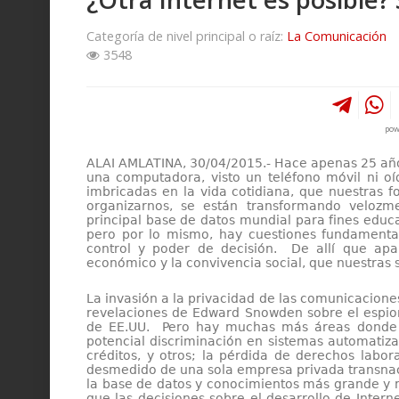
Categoría de nivel principal o raíz:
La Comunicación
3548
pow
ALAI AMLATINA, 30/04/2015.- Hace apenas 25 años
una computadora, visto un teléfono móvil ni oí
imbricadas en la vida cotidiana, que nuestras fo
organizarnos, se están transformando velozm
principal base de datos mundial para fines educ
pero por lo mismo, hay cuestiones fundamental
control y poder de decisión. De allí que apa
económico y la convivencia social, que nuestra
La invasión a la privacidad de las comunicacione
revelaciones de Edward Snowden sobre el espio
de EE.UU. Pero hay muchas más áreas donde es
potencial discriminación en sistemas automatiza
créditos, y otros; la pérdida de derechos labo
desmedido de una sola empresa privada transnaci
la base de datos y conocimientos más grande y m
que las decisiones sobre el desarrollo de Intern