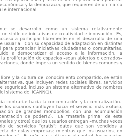
y económica y la democracia, que requieren de un marco
al e internacional.
nte se desarrolló como un sistema relativamente
 un sinfín de iniciativas de creatividad e innovación. Es,
acceso a participar libremente en el desarrollo de una
e usuaria. Con su capacidad de adaptación en distintas
 para potenciar iniciativas ciudadanas o comunitarias,
uido a democratizar el acceso a la información, la
la proliferación de espacios –sean abiertos o cerrados–
reaciones, donde impera un sentido de bienes comunes y
libre y la cultura del conocimiento compartido, se están
lternativa, que incluyen redes sociales libres, servicios
e seguridad, incluso un sistema alternativo de nombres
el sistema del ICANN(1).
ia contraria: hacia la concentración y la centralización.
 los usuarios confluyen hacia el servicio más exitoso,
rmación de grandes monopolios, con una acumulación
ncentración de poder(2). La “materia prima” de este
nales y otros) que los usuarios entregan –muchas veces
io de servicios “gratis”; datos que son vendidos a
lecta de estas empresas; mientras que los usuarios, en
roducto”. Es más, para afianzar el control, los espacios