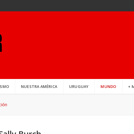
ISMO
NUESTRA AMÉRICA
URUGUAY
MUNDO
+ 
ción
Sally Burch