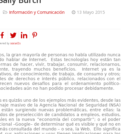
Información y Comunicación
13 Mayo 2015
ered by
social2s
, la gran mayoría de personas no había utilizado nunca
do hablar de Internet. Estas tecnologías hoy están tan
rmas de hacer, vivir, trabajar, consumir, relacionarnos,
ente, trayendo muchos beneficios. Internet ya es la
ativos, de conocimiento, de trabajo, de consumo y otros;
es de derechos e interés público, relacionados con el
recen nuevos desafíos para el ordenamiento político-
s sociedades aún no han podido procesar debidamente.
s es quizás uno de los ejemplos más evidentes, desde las
naje masivo de la Agencia Nacional de Seguridad (NSA)
tán surgiendo nuevas problemáticas, entre ellas: la
dos de preselección de candidatos a empleos, estudios,
rales en la nueva “economía del compartir”; o el poder
onal –Google– de determinar qué es visible y qué no en
ás consultada del mundo – o sea, la Web. Ello significa
et, sus aplicaciones y usos tienen implicaciones para los