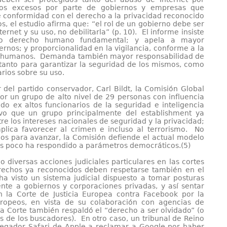
e los excesos por parte de gobiernos y empresas que
 De conformidad con el derecho a la privacidad reconocido
, el estudio afirma que: “el rol de un gobierno debe ser
ernet y su uso, no debilitarla” (p. 10). El informe insiste
mo derecho humano fundamental; y apela a mayor
ernos; y proporcionalidad en la vigilancia, conforme a la
hos humanos. Demanda también mayor responsabilidad de
tanto para garantizar la seguridad de los mismos, como
rios sobre su uso.
r del partido conservador, Carl Bildt, la Comisión Global
r un grupo de alto nivel de 29 personas con influencia
endo ex altos funcionarios de la seguridad e inteligencia
tivo que un grupo principalmente del establishment ya
re los intereses nacionales de seguridad y la privacidad;
plica favorecer al crimen e incluso al terrorismo. No
s para avanzar, la Comisión defiende el actual modelo
os poco ha respondido a parámetros democráticos.(5)
 diversas acciones judiciales particulares en las cortes
echos ya reconocidos deben respetarse también en el
ha visto un sistema judicial dispuesto a tomar posturas
te a gobiernos y corporaciones privadas, y así sentar
n la Corte de Justicia Europea contra Facebook por la
uropeos, en vista de su colaboración con agencias de
 Corte también respaldó el “derecho a ser olvidado” (o
es de los buscadores). En otro caso, un tribunal de Reino
vegador Safari de Apple a reclamar a Google por haber