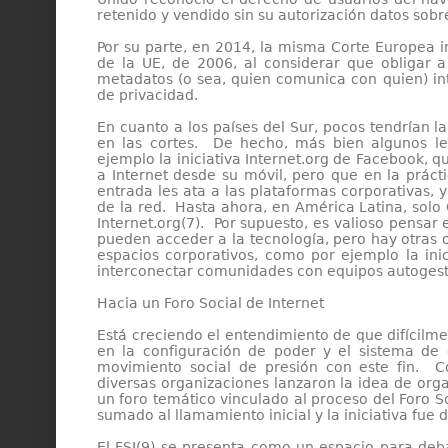
retenido y vendido sin su autorización datos sobr
Por su parte, en 2014, la misma Corte Europea i
de la UE, de 2006, al considerar que obligar 
metadatos (o sea, quien comunica con quien) in
de privacidad.
En cuanto a los países del Sur, pocos tendrían l
en las cortes. De hecho, más bien algunos le
ejemplo la iniciativa Internet.org de Facebook,
a Internet desde su móvil, pero que en la práct
entrada les ata a las plataformas corporativas, y
de la red. Hasta ahora, en América Latina, solo
Internet.org(7). Por supuesto, es valioso pensa
pueden acceder a la tecnología, pero hay otras 
espacios corporativos, como por ejemplo la ini
interconectar comunidades con equipos autogest
Hacia un Foro Social de Internet
Está creciendo el entendimiento de que difícilm
en la configuración de poder y el sistema de 
movimiento social de presión con este fin. Co
diversas organizaciones lanzaron la idea de organ
un foro temático vinculado al proceso del Foro 
sumado al llamamiento inicial y la iniciativa fue
El FSI(9) se presenta como un espacio para deba