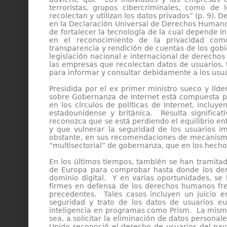
terroristas, grupos cibercriminales, como d
recolectan y utilizan los datos privados” (p. 9).
en la Declaración Universal de Derechos Humanos
de fortalecer la tecnología de la cual depende Int
en el reconocimiento de la privacidad co
transparencia y rendición de cuentas de los gobi
legislación nacional e internacional de derec
las empresas que recolectan datos de usuarios, 
para informar y consultar debidamente a los usua
Presidida por el ex primer ministro sueco y líde
sobre Gobernanza de Internet está compuesta po
en los círculos de políticas de Internet, incluy
estadounidense y británica. Resulta significa
reconozca que se está perdiendo el equilibrio ent
y que vulnerar la seguridad de los usuarios im
obstante, en sus recomendaciones de mecanismo
“multisectorial” de gobernanza, que en los hech
En los últimos tiempos, también se han tramitado
de Europa para comprobar hasta donde los der
dominio digital. Y en varias oportunidades, se 
firmes en defensa de los derechos humanos fren
precedentes. Tales casos incluyen un juicio e
seguridad y trato de los datos de usuarios e
inteligencia en programas como Prism. La misma
sea, a solicitar la eliminación de datos personal
Unido reconoció el derecho de usuarios del na