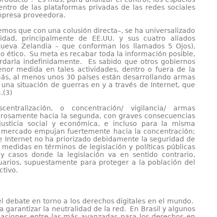
ntro de las plataformas privadas de las redes sociales
empresa proveedora.
emos que con una colusión directa–, se ha universalizado
idad, principalmente de EE.UU. y sus cuatro aliados
Nueva Zelandia – que conforman los llamados 5 Ojos),
 o ético. Su meta es recabar toda la información posible,
rdarla indefinidamente. Es sabido que otros gobiernos
or medida en tales actividades, dentro o fuera de la
más, al menos unos 30 países están desarrollando armas
 una situación de guerras en y a través de Internet, que
.(3)
centralización, o concentración/ vigilancia/ armas
ligrosamente hacia la segunda, con graves consecuencias
usticia social y económica, e incluso para la misma
l mercado empujan fuertemente hacia la concentración;
e Internet no ha priorizado debidamente la seguridad de
 medidas en términos de legislación y políticas públicas
y casos donde la legislación va en sentido contrario,
suarios, supuestamente para proteger a la población del
ctivo.
 el debate en torno a los derechos digitales en el mundo.
garantizar la neutralidad de la red. En Brasil y algunos
laciones entre las más avanzadas para los derechos en