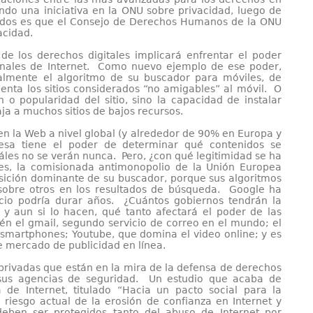
ando una iniciativa en la ONU sobre privacidad, luego de
ados es que el Consejo de Derechos Humanos de la ONU
acidad.
de los derechos digitales implicará enfrentar el poder
nales de Internet. Como nuevo ejemplo de ese poder,
almente el algoritmo de su buscador para móviles, de
ta los sitios considerados “no amigables” al móvil. O
n o popularidad del sitio, sino la capacidad de instalar
ja a muchos sitios de bajos recursos.
 la Web a nivel global (y alrededor de 90% en Europa y
sa tiene el poder de determinar qué contenidos se
cuáles no se verán nunca. Pero, ¿con qué legitimidad se ha
es, la comisionada antimonopolio de la Unión Europea
ición dominante de su buscador, porque sus algoritmos
s sobre otros en los resultados de búsqueda. Google ha
uicio podría durar años. ¿Cuántos gobiernos tendrán la
y aun si lo hacen, qué tanto afectará el poder de las
 el gmail, segundo servicio de correo en el mundo; el
martphones; Youtube, que domina el video online; y es
 mercado de publicidad en línea.
privadas que están en la mira de la defensa de derechos
y sus agencias de seguridad. Un estudio que acaba de
de Internet, titulado “Hacia un pacto social para la
el riesgo actual de la erosión de confianza en Internet y
deben ser protegidos tanto del abuso de Internet por