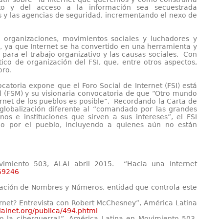
to y del acceso a la información sea secuestrada
s y las agencias de seguridad, incrementando el nexo de
organizaciones, movimientos sociales y luchadores y
, ya que Internet se ha convertido en una herramienta y
 para el trabajo organizativo y las causas sociales. Con
o de organización del FSI, que, entre otros aspectos,
oro.
catoria expone que el Foro Social de Internet (FSI) está
al (FSM) y su visionaria convocatoria de que “Otro mundo
ernet de los pueblos es posible”. Recordando la Carta de
globalización diferente al “comandado por las grandes
os e instituciones que sirven a sus intereses”, el FSI
do por el pueblo, incluyendo a quienes aún no están
vimiento 503, ALAI abril 2015. “Hacia una Internet
169246
nación de Nombres y Números, entidad que controla este
rnet? Entrevista con Robert McChesney”, América Latina
lainet.org/publica/494.phtml
no la ciberguerra!”, América Latina en Movimiento 503,