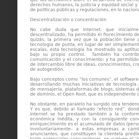
derechos humanos, la justicia y equidad social 
de políticas públicas y regulaciones, en lo nacion
Descentralización o concentración
No cabe duda que Internet, que inicialme
descentralizado, ha permitido el florecimiento de
quizás, la primera vez que la población tiene 
tecnología de punta, en lugar de ser simplement
escalas, esta tecnología ha mostrado su aptitud
bajo su propio control. También ha contrib
comunicación y el conocimiento; y ha permitido 
de intercambio libre de ideas, conocimientos, c
de autogestión.
Bajo conceptos como “los comunes”, el software 
desarrollando muchas iniciativas de tecnología a
de mensajería, plataformas de blogs, sistemas d
de dominio, el Open Root, que es independiente d
No obstante, en paralelo ha surgido otra tendenc
Y es que, debido al llamado “efecto red”, donde
Internet se ha prestado también a la confo
económica inédita, y con la consiguiente co
enriquecimiento es el acumulado de datos (perso
involuntariamente– a estas empresas a camb
anunciantes, que constituyen la clientela predi
tanto potenciales consumidores, se vuelven el “p