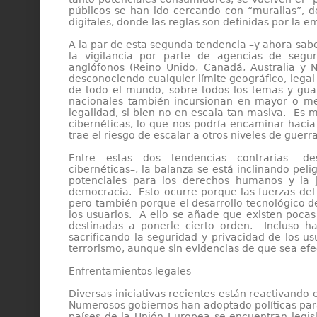
públicos se han ido cercando con “murallas”, de
digitales, donde las reglas son definidas por la 
A la par de esta segunda tendencia –y ahora sab
la vigilancia por parte de agencias de segur
anglófonos (Reino Unido, Canadá, Australia y 
desconociendo cualquier límite geográfico, legal
de todo el mundo, sobre todos los temas y gua
nacionales también incursionan en mayor o men
legalidad, si bien no en escala tan masiva. Es 
cibernéticas, lo que nos podría encaminar hacia
trae el riesgo de escalar a otros niveles de guerra
Entre estas dos tendencias contrarias –des
cibernéticas–, la balanza se está inclinando pe
potenciales para los derechos humanos y la j
democracia. Esto ocurre porque las fuerzas de
pero también porque el desarrollo tecnológico d
los usuarios. A ello se añade que existen pocas
destinadas a ponerle cierto orden. Incluso ha
sacrificando la seguridad y privacidad de los u
terrorismo, aunque sin evidencias de que sea efe
Enfrentamientos legales
Diversas iniciativas recientes están reactivando
Numerosos gobiernos han adoptado políticas para 
países de la Unión Europea se encuentran legis