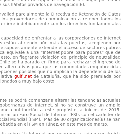
e sus hábitos privados de navegación(6).
nvalidó parcialmente la Directiva de Retención de Datos
a los proveedores de comunicación a retener todos los
terfiere indebidamente con los derechos fundamentales
a capacidad de enfrentar a las corporaciones de Internet
s están abriendo aún más las puertas, acogiendo por
 que supuestamente extiende el acceso de sectores pobres
ica equivale a una “Internet pobre para pobres” que de
 esto, en flagrante violación del principio de neutralidad
 Chile se ha parado en firme para rechazar el ingreso de
r en alternativas para que las comunidades empobrecidas
opciones posibles que no implican la dependencia de los
ciativa
guifi.net
de Cataluña, que ha sido premiada por
ionados a muy bajo costo.
ente se podrá comenzar a alterar las tendencias actuales
gobernanza de Internet, si no se construye un amplio
mo contribución a este propósito, a inicios de 2015,
izar un Foro Social de Internet (FSI), con el carácter de
Social Mundial (FSM). Más de 80 organizaciones(8) se han
 debatida en el FSM en Túnez, en este mes de marzo.
tir sobre “la Internet que queremos y cómo construirla