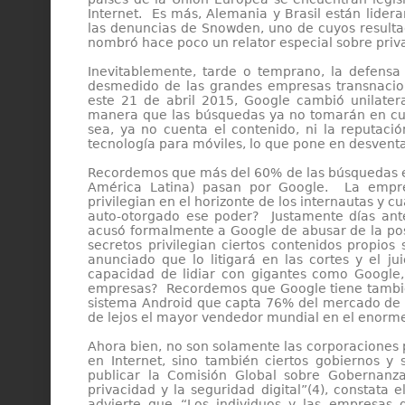
Internet. Es más, Alemania y Brasil están lider
las denuncias de Snowden, uno de cuyos result
nombró hace poco un relator especial sobre priv
Inevitablemente, tarde o temprano, la defensa 
desmedido de las grandes empresas transnacio
este 21 de abril 2015, Google cambió unilater
manera que las búsquedas ya no tomarán en cuen
sea, ya no cuenta el contenido, ni la reputació
tecnología para móviles, lo que pone en desventa
Recordemos que más del 60% de las búsquedas en
América Latina) pasan por Google. La empre
privilegian en el horizonte de los internautas y 
auto-otorgado ese poder? Justamente días ant
acusó formalmente a Google de abusar de la pos
secretos privilegian ciertos contenidos propio
anunciado que lo litigará en las cortes y el j
capacidad de lidiar con gigantes como Google, 
empresas? Recordemos que Google tiene también
sistema Android que capta 76% del mercado de s
de lejos el mayor vendedor mundial en el enorme
Ahora bien, no son solamente las corporaciones 
en Internet, sino también ciertos gobiernos 
publicar la Comisión Global sobre Gobernanza 
privacidad y la seguridad digital”(4), constata 
advierte que “Los individuos y las empresas 