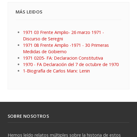
MÁS LEIDOS
1971 03 Frente Amplio- 26 marzo 1971 -
Discurso de Seregni
1971 08 Frente Amplio -1971 - 30 Primeras
Medidas de Gobierno
1971 0205- FA: Declaracion Constitutiva
1970 - FA Declaración del 7 de octubre de 1970
1-Biografía de Carlos Marx: Lenin
SOBRE NOSOTROS
Hemos leído relatos múltiples sobre la historia de estos