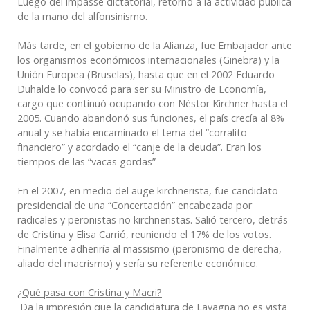
Luego del impasse dictatorial, retornó a la actividad pública
de la mano del alfonsinismo.
Más tarde, en el gobierno de la Alianza, fue Embajador ante
los organismos económicos internacionales (Ginebra) y la
Unión Europea (Bruselas), hasta que en el 2002 Eduardo
Duhalde lo convocó para ser su Ministro de Economía,
cargo que continuó ocupando con Néstor Kirchner hasta el
2005. Cuando abandonó sus funciones, el país crecía al 8%
anual y se había encaminado el tema del “corralito
financiero” y acordado el “canje de la deuda”. Eran los
tiempos de las “vacas gordas”
En el 2007, en medio del auge kirchnerista, fue candidato
presidencial de una “Concertación” encabezada por
radicales y peronistas no kirchneristas. Salió tercero, detrás
de Cristina y Elisa Carrió, reuniendo el 17% de los votos.
Finalmente adheriría al massismo (peronismo de derecha,
aliado del macrismo) y sería su referente económico.
¿Qué pasa con Cristina y Macri?
Da la impresión que la candidatura de Lavagna no es vista