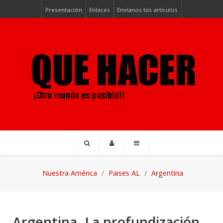
Presentación
Enlaces
Envíanos tús artículos
Nuestra América
Paises AL
Argentina
Argentina. La profundización