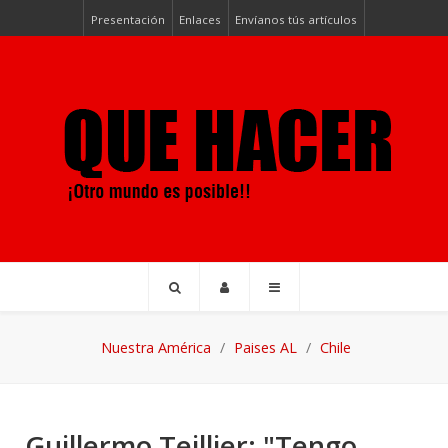
Presentación
Enlaces
Envíanos tús artículos
Nuestra América
Paises AL
Chile
Guillermo Teillier: "Tengo