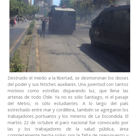
Destruido el miedo a la libertad, se desmoronan los dioses
del poder y sus fetiches auxiliares. Una juventud con tantos
motivos como estrellas disparando luz, que llena las
arterias de todo Chile. Ya no es sólo Santiago, ni el pasaje
del Metro, ni sólo estudiantes. A lo largo del país
estrechado entre mar y cordillera, también se agregaron los
trabajadores portuarios y los mineros de La Escondida. El
martes 22 de octubre el paro nacional fue convocado por
las y los trabajadores de la salud pública, área
completamente hecha polvo por la falta de presupuesto y