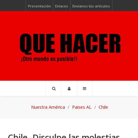
Presentación
Enlaces
Envíanos tús artículos
Nuestra América
Paises AL
Chile
Chile. Disculpe las molestias,