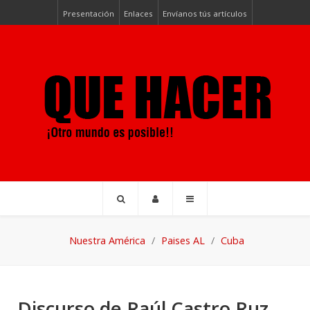
Presentación
Enlaces
Envíanos tús artículos
Nuestra América
Paises AL
Cuba
Discurso de Raúl Castro Ruz