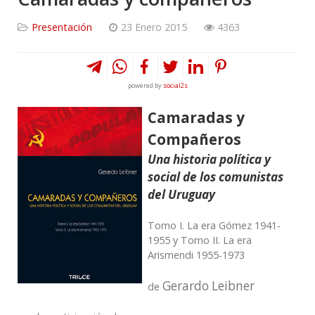
Presentación
23 Enero 2015
4363
powered by
social2s
Camaradas y
Compañeros
Una historia política y
social de los comunistas
del Uruguay
Tomo I. La era Gómez 1941-
1955 y Tomo II. La era
Arismendi 1955-1973
Gerardo Leibner
de