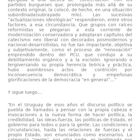
partidos burgueses que, prolongada más allá de su
contexto original, la colocó, de hecho, en una situación
subordinada(subrayado mío). Las sucesivas
“actualizaciones ideológicas” respondieron, entre otros
factores, a esa circunstancia. Que grupos con raíces
reformistas se plegaran a esta corriente de
modernización conservadora y adoptaran capítulos del
catecismo neo liberal con decorados posmodernos y
nacional-desarrollistas, no fue tan impactante, objetiva
y subjetivamente, como el proceso de “renovación”
emprendido dentro del PCU, que condujo a su
debilitamiento orgánico y a la escisión. Ignorando o
tergiversando su propia herencia teórica y práctica,
hubo asombrosos actos de contrición por
inconsecuencia democrática y empeñosas
glorificaciones de la democracia “en general”…”
Y sigue luego…
“
En el Uruguay de esos años el discurso político se
puebla de llamados a pensar con la propia cabeza e
invocaciones a la nueva forma de hacer política, la
credibilidad, las ideas-fuerza, las políticas de Estado, el
gobierno para todos o para la gente. Las condiciones y
circunstancias, hasta las relaciones de fuerzas y el
propio Estado, son enunciados como escenarios. La
categoría “gente”, por otra parte, es legitimada por