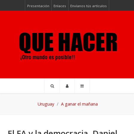
Presentación
Enlaces
Envíanos tús artículos
Uruguay
A ganar el mañana
El FA y la democracia. Daniel