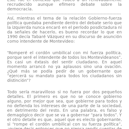
recrudecido aunque efímero debate sobre la
democracia.
-------------------------------------------------------------------------------
Así, mientras el tema de la relación Gobierno-fuerza
política quedaba pendiente dentro del debate serio que
la izquierda nunca encaró en el período posdictadura ni
da señales de hacerlo, es bueno recordar lo que en
1990 decía Tabaré Vázquez en su discurso de asunción
como intendente de Montevideo:
“
Romperé el cordón umbilical con mi fuerza política,
porque seré el intendente de todos los Montevideanos”.
Es casi un éxtasis del sentir ciudadano. En aquel
momento arrancó no ya aplausos sino una ovación.
¿Qué más se podía pedir de un gobernante que
“ejercerá su mandato para todos los ciudadanos sin
distinción”?
Todo sería maravilloso si no fuera por dos pequeños
detalles. El primero es que no se conoce gobierno
alguno, por mejor que sea, que gobierne para todos y
no defienda los intereses de una parte de la sociedad,
en detrimento del resto. En una palabra, es falso y
demagógico decir que se va a gobernar “para todos”. Y
el otro detalle es que, aquel que es electo gobernante,
si “rompe el cordón umbilical con su fuerza política”,
¿quiere decir entonces que no piensa rendir cuentas de