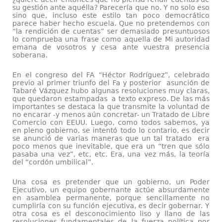
su gestión ante aquélla? Parecería que no. Y no solo eso
sino que, incluso este estilo tan poco democrático
parece haber hecho escuela. Que no pretendemos con
“la rendición de cuentas” ser demasiado presuntuosos
lo comprueba una frase como aquella de Mi autoridad
emana de vosotros y cesa ante vuestra presencia
soberana.
En el congreso del FA “Héctor Rodríguez”, celebrado
previo al primer triunfo del Fa y posterior asunción de
Tabaré Vázquez hubo algunas resoluciones muy claras,
que quedaron estampadas a texto expreso. De las más
importantes se destaca la que transmite la voluntad de
no encarar -y menos aún concretar- un Tratado de Libre
Comercio con EEUU. Luego, como todos sabemos, ya
en pleno gobierno, se intentó todo lo contario, es decir
se anunció de varias maneras que un tal tratado era
poco menos que inevitable, que era un “tren que sólo
pasaba una vez”, etc, etc. Era, una vez más, la teoría
del “cordón umbilical”.
Una cosa es pretender que un gobierno, un Poder
Ejecutivo, un equipo gobernante actúe absurdamente
en asamblea permanente, porque sencillamente no
cumpliría con su función ejecutiva, es decir gobernar. Y
otra cosa es el desconocimiento liso y llano de las
resoluciones fundamentales de la fuerza política por