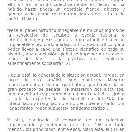
ello no ha ocurrido colectivamente, es decir, no ha
habido hasta ahora un abordaje franco, abierto y
generalizado, como reclamaron figuras de la talla de
José L. Masera :
”
Pese al papel histórico innegable de muchos logros de
la Revolución de Octubre, a escala nacional e
internacional, y pese a que es imprescindible hacer un
implacable y profundo análisis crítico y autocrítico, para
poder llevar a cabo una síntesis científica de toda su
historia, una conclusión global se impone: no es ese el
modo de llevar a la práctica una revolución
auténticamente socialista” (2)
Y aquí está la génesis de la situación actual. Porque, en
lugar de este análisis que planteaba Masera-
modestamente, creemos que habría que hablar de un
gran proceso de debate- se instalaron dos discursos;
uno mayoritario y predominante por el cual el CD, junto
a toda la experiencia del socialismo del SXX fue
inhabilitado y marginado-por no decir demonizado- por
“anacrónico” y-por supuesto-“antidemocrático”.
Y otro, confinado al consumo de un colectivo
implosionado y endémico que dice “discutir todo
menos…los principios”, entre ellos, claro está, el CD, en