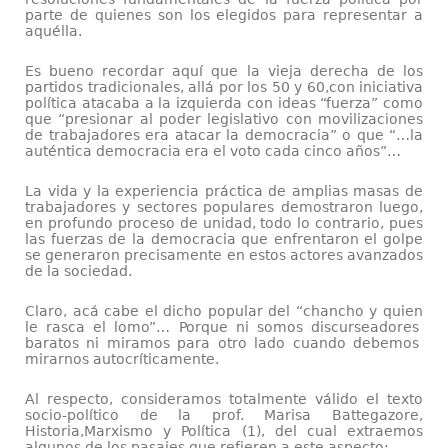
parte de quienes son los elegidos para representar a
aquélla.
Es bueno recordar aquí que la vieja derecha de los
partidos tradicionales, allá por los 50 y 60,con iniciativa
política atacaba a la izquierda con ideas “fuerza” como
que “presionar al poder legislativo con movilizaciones
de trabajadores era atacar la democracia” o que “…la
auténtica democracia era el voto cada cinco años”…
La vida y la experiencia práctica de amplias masas de
trabajadores y sectores populares demostraron luego,
en profundo proceso de unidad, todo lo contrario, pues
las fuerzas de la democracia que enfrentaron el golpe
se generaron precisamente en estos actores avanzados
de la sociedad.
Claro, acá cabe el dicho popular del “chancho y quien
le rasca el lomo”… Porque ni somos discurseadores
baratos ni miramos para otro lado cuando debemos
mirarnos autocríticamente.
Al respecto, consideramos totalmente válido el texto
socio-político de la prof. Marisa Battegazore,
Historia,Marxismo y Política (1), del cual extraemos
algunos de los pasajes que refieren a este aspecto: