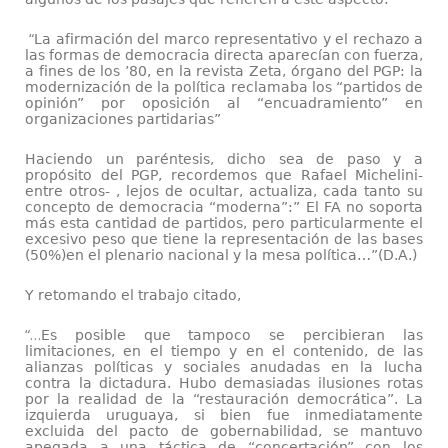
“
La afirmación del marco representativo y el rechazo a
las formas de democracia directa aparecían con fuerza,
a fines de los ’80, en la revista Zeta, órgano del PGP: la
modernización de la política reclamaba los “partidos de
opinión” por oposición al “encuadramiento” en
organizaciones partidarias”
Haciendo un paréntesis, dicho sea de paso y a
propósito del PGP, recordemos que Rafael Michelini-
entre otros- , lejos de ocultar, actualiza, cada tanto su
concepto de democracia “moderna”:” El FA no soporta
más esta cantidad de partidos, pero particularmente el
excesivo peso que tiene la representación de las bases
(50%)en el plenario nacional y la mesa política…”(D.A.)
Y retomando el trabajo citado,
“…
Es posible que tampoco se percibieran las
limitaciones, en el tiempo y en el contenido, de las
alianzas políticas y sociales anudadas en la lucha
contra la dictadura. Hubo demasiadas ilusiones rotas
por la realidad de la “restauración democrática”. La
izquierda uruguaya, si bien fue inmediatamente
excluida del pacto de gobernabilidad, se mantuvo
apegada a una táctica de “concertación” con los