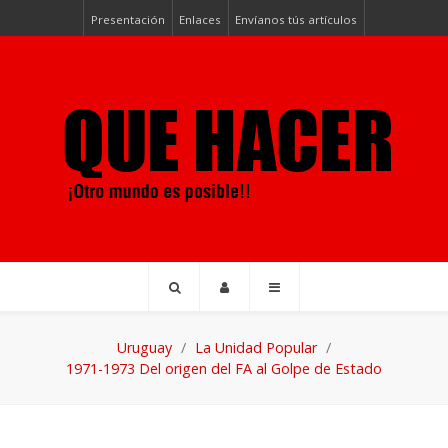
Presentación
Enlaces
Envíanos tús artículos
Uruguay
La Unidad Popular
1971-1973 Del origen del FA al Golpe de Estado