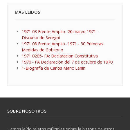
MÁS LEIDOS
1971 03 Frente Amplio- 26 marzo 1971 -
Discurso de Seregni
1971 08 Frente Amplio -1971 - 30 Primeras
Medidas de Gobierno
1971 0205- FA: Declaracion Constitutiva
1970 - FA Declaración del 7 de octubre de 1970
1-Biografía de Carlos Marx: Lenin
SOBRE NOSOTROS
Hemos leído relatos múltiples sobre la historia de estos