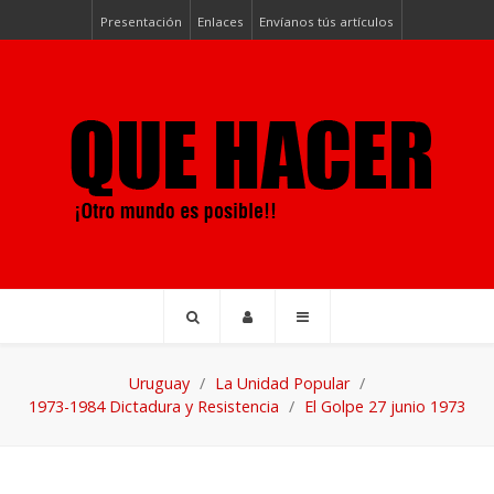
Presentación
Enlaces
Envíanos tús artículos
Uruguay
La Unidad Popular
1973-1984 Dictadura y Resistencia
El Golpe 27 junio 1973