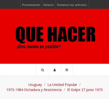
Presentación
Enlaces
Envíanos tús artículos
Uruguay
La Unidad Popular
1973-1984 Dictadura y Resistencia
El Golpe 27 junio 1973