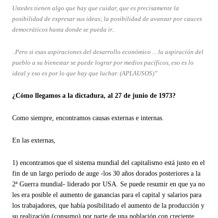
Ustedes tienen algo que hay que cuidar, que es precisamente la
posibilidad de expresar sus ideas; la posibilidad de avanzar por cauces
democráticos hasta donde se pueda ir..
..Pero si esas aspiraciones del desarrollo económico ... la aspiración del
pueblo a su bienestar se puede lograr por medios pacíficos, eso es lo
ideal y eso es por lo que hay que luchar. (APLAUSOS)”
¿Cómo llegamos a la dictadura, al 27 de junio de 1973?
Como siempre, encontramos causas externas e internas.
En las externas,
1) encontramos que el sistema mundial del capitalismo está justo en el
fin de un largo período de auge -los 30 años dorados posteriores a la
2ª Guerra mundial- liderado por USA. Se puede resumir en que ya no
les era posible el aumento de ganancias para el capital y salarios para
los trabajadores, que había posibilitado el aumento de la producción y
su realización (consumo) por parte de una población con creciente