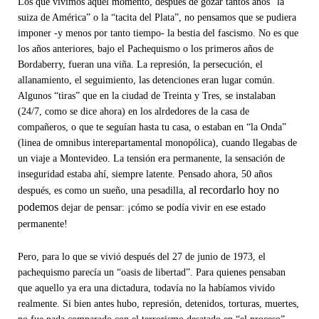
Los que vivimos aquel momento, después de gozar tantos años “la
suiza de América” o la “tacita del Plata”, no pensamos que se pudiera
imponer -y menos por tanto tiempo- la bestia del fascismo. No es que
los años anteriores, bajo el Pachequismo o los primeros años de
Bordaberry, fueran una viña. La represión, la persecución, el
allanamiento, el seguimiento, las detenciones eran lugar común.
Algunos “tiras” que en la ciudad de Treinta y Tres, se instalaban
(24/7, como se dice ahora) en los alrdedores de la casa de
compañeros, o que te seguían hasta tu casa, o estaban en “la Onda”
(linea de omnibus interepartamental monopólica), cuando llegabas de
un viaje a Montevideo. La tensión era permanente, la sensación de
inseguridad estaba ahí, siempre latente. Pensado ahora, 50 años
al recordarlo hoy no
después, es como un sueño, una pesadilla,
podemos
dejar de pensar: ¡cómo se podía vivir en ese estado
permanente!
Pero, para lo que se vivió después del 27 de junio de 1973, el
pachequismo parecía un “oasis de libertad”. Para quienes pensaban
que aquello ya era una dictadura, todavía no la habíamos vivido
realmente. Si bien antes hubo, represión, detenidos, torturas, muertes,
no fue nada comparado con el terrorismo desatado en “el proceso”,