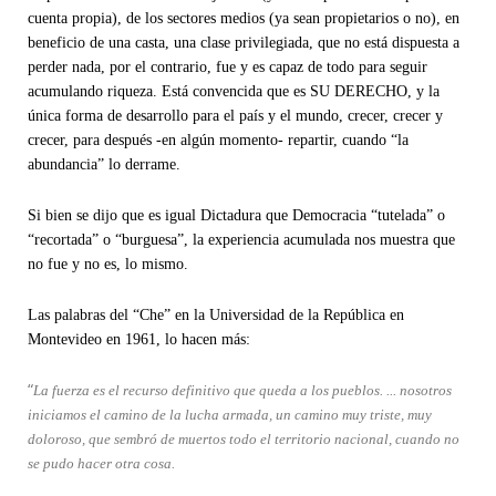
cuenta propia), de los sectores medios (ya sean propietarios o no), en
beneficio de una casta, una clase privilegiada, que no está dispuesta a
perder nada, por el contrario, fue y es capaz de todo para seguir
acumulando riqueza. Está convencida que es SU DERECHO, y la
única forma de desarrollo para el país y el mundo, crecer, crecer y
crecer, para después -en algún momento- repartir, cuando “la
abundancia” lo derrame.
Si bien se dijo que es igual Dictadura que Democracia “tutelada” o
“recortada” o “burguesa”, la experiencia acumulada nos muestra que
no fue y no es, lo mismo.
Las palabras del “Che” en la Universidad de la República en
Montevideo en 1961, lo hacen más:
“
La fuerza es el recurso definitivo que queda a los pueblos. ... nosotros
iniciamos el camino de la lucha armada, un camino muy triste, muy
doloroso, que sembró de muertos todo el territorio nacional, cuando no
se pudo hacer otra cosa.