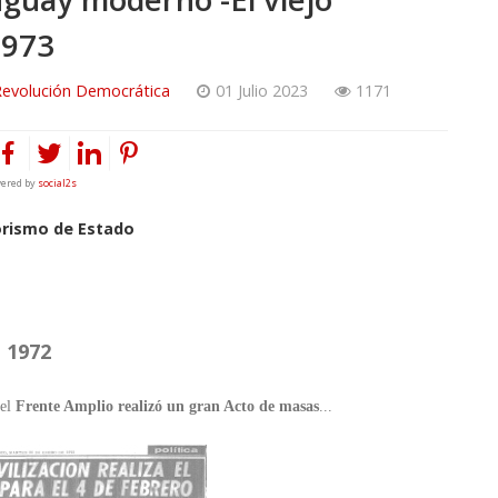
1973
Revolución Democrática
01 Julio 2023
1171
ered by
social2s
rorismo de Estado
1972
 el
Frente Amplio realizó un gran Acto de masas
...