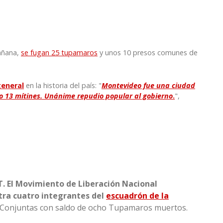
mañana,
se fugan 25 tupamaros
y unos 10 presos comunes de
general
en la historia del país: "
Montevideo fue una ciudad
bo 13 mítines. Unánime repudio popular al gobierno
.
",
. El Movimiento de Liberación Nacional
ra cuatro integrantes del
escuadrón de la
s Conjuntas con saldo de ocho Tupamaros muertos.