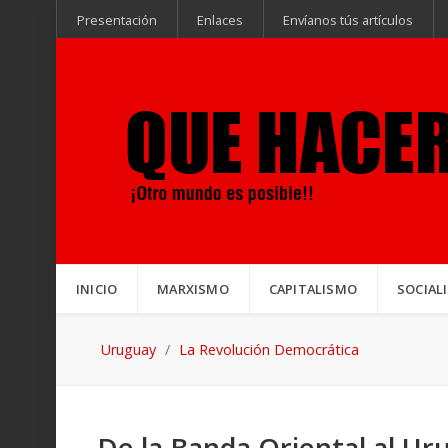
Presentación
Enlaces
Envíanos tús artículos
INICIO
MARXISMO
CAPITALISMO
SOCIAL
Uruguay
La Revolución Democrática
De la Banda Oriental al Ur