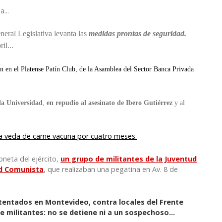
...
neral Legislativa levanta las
medidas prontas de seguridad.
il...
ión en el Platense Patín Club, de la Asamblea del Sector Banca Privada
la Universidad
,
en repudio al asesinato de Ibero Gutiérrez
y al
na veda de carne vacuna por cuatro meses
.
oneta del ejército,
un grupo de militantes de la Juventud
ud Comunista
, que realizaban una pegatina en Av. 8 de
atentados en Montevideo
, contra locales del Frente
de militantes: no se detiene ni a un sospechoso…