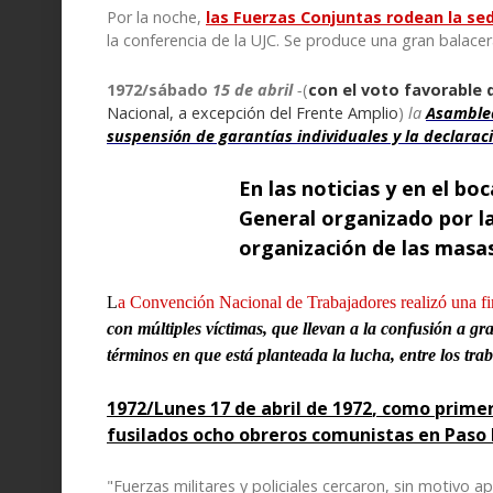
Por la noche,
las Fuerzas Conjuntas rodean la se
la conferencia de la UJC. Se produce una gran balacera
1972/sábado
15 de abril
-
(
con el voto favorable 
Nacional, a excepción del Frente Amplio
)
la
Asamblea
suspensión de garantías individuales y la declarac
En las noticias y en el b
General organizado por la
organización de las masas
L
a Convención Nacional de Trabajadores realizó una fi
con múltiples víctimas, que llevan a la confusión a gr
términos en que está planteada la lucha, entre los trab
1972/Lunes
17 de abril de 1972
, como primer
fusilados ocho
obreros
comunistas en Paso
"
Fuerzas militares y policiales cercaron, sin motivo a