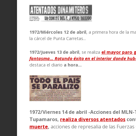
1972/Miércoles 12 de abril
, a primera hora de la 
la cárcel de Punta Carretas...
1972/Jueves 13 de abril
, se realiza
el mayor paro 
fantasma... Rotundo éxito en el interior donde hu
destaca el diario
a
hora…
1972/Viernes
14 de abril
-
Acciones del MLN-T
Tupamaros,
realiza diversos atentados
cont
muerte
,
acciones de represalia de las Fuerza