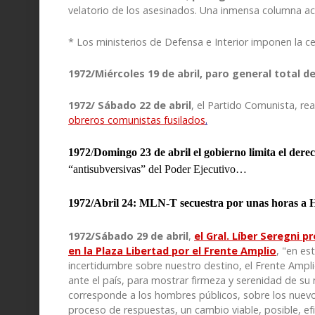
velatorio de los asesinados. Una inmensa columna a
* Los ministerios de Defensa e Interior imponen la ce
1972/Miércoles 19 de abril, paro general total 
1972/
Sábado 22 de abril
, el Partido Comunista, re
obreros comunistas fusilados
.
1972
/
Domingo
23 de abril el gobierno limita el der
“antisubversivas” del Poder Ejecutivo…
1972/Abril 24: MLN-T secuestra por unas horas a H
1972/Sábado 29 de abril
,
el Gral. Líber Seregni 
en la Plaza Libertad por el Frente Amplio
,
"
en es
incertidumbre sobre nuestro destino, el Frente Ampl
ante el país, para mostrar firmeza y serenidad de su m
corresponde a los hombres públicos, sobre los nuevo
proceso de respuestas, un cambio viable, posible, efi