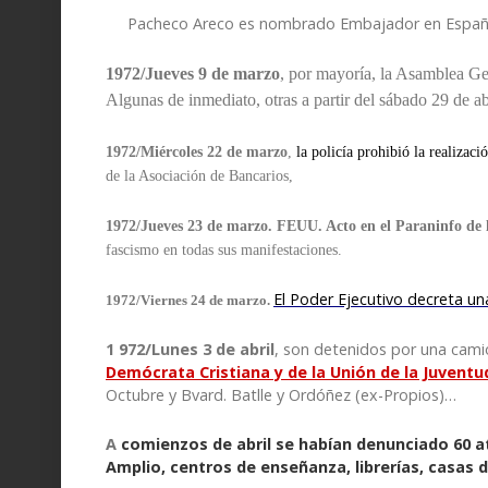
Pacheco Areco es nombrado Embajador en España
1972/
Jueves 9 de marzo
, por mayoría, la Asamblea Ge
Algunas de inmediato, otras a partir del sábado 29 de abr
1972/Miércoles 22 de marzo
,
la policía prohibió la realizac
de la Asociación de Bancarios,
1972/Jueves 23 de marzo. FEUU. Acto en el Paraninfo de 
fascismo en todas sus manifestaciones.
El Poder Ejecutivo decreta u
1972/Viernes 24 de marzo.
1
972/Lunes 3 de abril
, son detenidos por una cami
Demócrata Cristiana y de la Unión de la Juvent
Octubre y Bvard. Batlle y Ordóñez (ex-Propios)…
A
comienzos de abril
se habían denunciado 60 
Amplio, centros de enseñanza, librerías, casas 