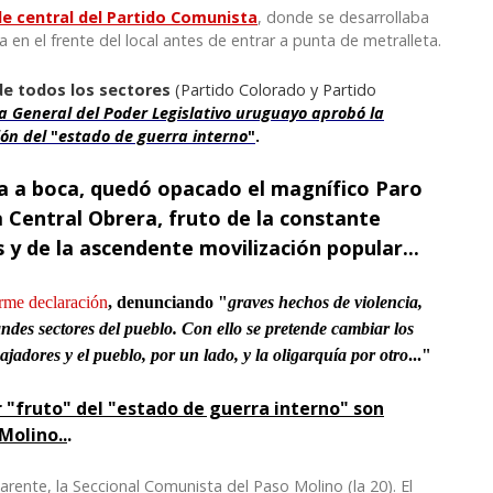
de central del Partido Comunista
, donde se desarrollaba
 en el frente del local antes de entrar a punta de metralleta.
de todos los sectores
(Partido Colorado y Partido
 General del Poder Legislativo uruguayo aprobó la
ión del
"
estado de guerra interno
"
.
oca a boca, quedó opacado el magnífico Paro
 Central Obrera, fruto de la constante
 y de la ascendente movilización popular...
rme declaración
, denunciando "
graves hechos de violencia,
andes sectores del pueblo. Con ello se pretende cambiar los
ajadores y el pueblo, por un lado, y la oligarquía por otro
..."
 "fruto" del "estado de guerra interno"
son
 Molino
..
.
parente, la
S
eccional
C
omunista del Paso Molino
(la 20)
. El