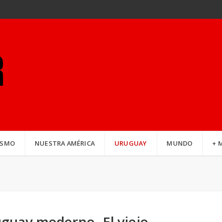
ISMO
NUESTRA AMÉRICA
URUGUAY
MUNDO
+ 
uguay moderno -El viejo