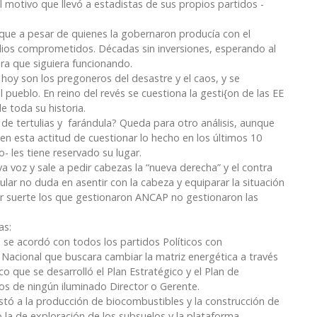
l motivo que llevó a estadistas de sus propios partidos -
 que a pesar de quienes la gobernaron producía con el
os comprometidos. Décadas sin inversiones, esperando al
ara que siguiera funcionando.
e hoy son los pregoneros del desastre y el caos, y se
 pueblo. En reino del revés se cuestiona la gesti{on de las EE
 toda su historia.
 de tertulias y farándula? Queda para otro análisis, aunque
en esta actitud de cuestionar lo hecho en los últimos 10
o- les tiene reservado su lugar.
 voz y sale a pedir cabezas la “nueva derecha” y el contra
lar no duda en asentir con la cabeza y equiparar la situación
 por suerte los que gestionaron ANCAP no gestionaron las
as:
 se acordó con todos los partidos Políticos con
 Nacional que buscara cambiar la matriz energética a través
co que se desarrolló el Plan Estratégico y el Plan de
os de ningún iluminado Director o Gerente.
stó a la producción de biocombustibles y la construcción de
mo la de exploración de los subsuelos y la plataforma