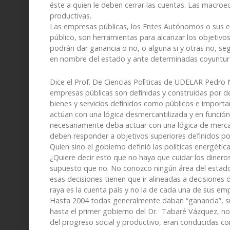
éste a quien le deben cerrar las cuentas. Las macro
productivas.
Las empresas públicas, los Entes Autónomos o sus e
público, son herramientas para alcanzar los objetivo
podrán dar ganancia o no, o alguna si y otras no, se
en nombre del estado y ante determinadas coyuntur
Dice el Prof. De Ciencias Polìticas de UDELAR Pedro 
empresas públicas son definidas y construidas por dec
bienes y servicios definidos como públicos e importan
actúan con una lógica desmercantilizada y en función
necesariamente deba actuar con una lógica de mercad
deben responder a objetivos superiores definidos po
Quien sino el gobierno definió las políticas energé
¿Quiere decir esto que no haya que cuidar los dineros
supuesto que no. No conozco ningún área del estado
esas decisiones tienen que ir alineadas a decisiones d
raya es la cuenta país y no la de cada una de sus em
Hasta 2004 todas generalmente daban “ganancia”, su
hasta el primer gobierno del Dr. Tabaré Vázquez, 
del progreso social y productivo, eran conducidas con