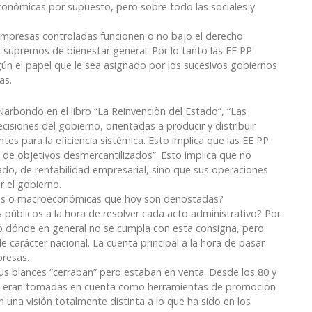
económicas por supuesto, pero sobre todo las sociales y
mpresas controladas funcionen o no bajo el derecho
s supremos de bienestar general. Por lo tanto las EE PP
gún el papel que le sea asignado por los sucesivos gobiernos
as.
Narbondo en el libro “La Reinvenciòn del Estado”, “Las
isiones del gobierno, orientadas a producir y distribuir
tes para la eficiencia sistémica. Esto implica que las EE PP
 de objetivos desmercantilizados”. Esto implica que no
o, de rentabilidad empresarial, sino que sus operaciones
r el gobierno.
ticas o macroeconómicas que hoy son denostadas?
 públicos a la hora de resolver cada acto administrativo? Por
 dónde en general no se cumpla con esta consigna, pero
e carácter nacional. La cuenta principal a la hora de pasar
presas.
s blances “cerraban” pero estaban en venta. Desde los 80 y
no eran tomadas en cuenta como herramientas de promoción
 una visión totalmente distinta a lo que ha sido en los