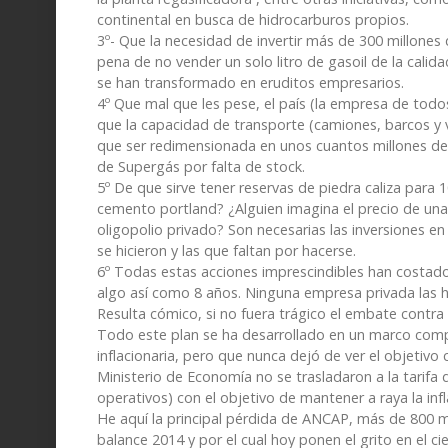
continental en busca de hidrocarburos propios.
3º- Que la necesidad de invertir más de 300 millones
pena de no vender un solo litro de gasoil de la calid
se han transformado en eruditos empresarios.
4º Que mal que les pese, el país (la empresa de todo
que la capacidad de transporte (camiones, barcos y 
que ser redimensionada en unos cuantos millones de
de Supergás por falta de stock.
5º De que sirve tener reservas de piedra caliza para
cemento portland? ¿Alguien imagina el precio de un
oligopolio privado? Son necesarias las inversiones en
se hicieron y las que faltan por hacerse.
6º Todas estas acciones imprescindibles han costad
algo así como 8 años. Ninguna empresa privada las 
Resulta cómico, si no fuera trágico el embate contra
Todo este plan se ha desarrollado en un marco complej
inflacionaria, pero que nunca dejó de ver el objetivo 
Ministerio de Economía no se trasladaron a la tarifa
operativos) con el objetivo de mantener a raya la infl
He aquí la principal pérdida de ANCAP, más de 800 mill
balance 2014 y por el cual hoy ponen el grito en el 