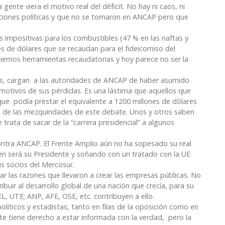
gente viera el motivo real del déficit. No hay ni caos, ni
niciones políticas y que no se tomaron en ANCAP pero que
 impositivas para los combustibles (47 % en las naftas y
s de dólares que se recaudan para el fideicomiso del
iernos herramientas recaudatorias y hoy parece no ser la
as, cargan a las autoridades de ANCAP de haber asumido
 motivos de sus pérdidas. Es una lástima que aquellos que
ue podía prestar el equivalente a 1200 millones de dólares
ra de las mezquindades de este debate. Unos y otros saben
 trata de sacar de la “carrera presidencial” a algunos
ntra ANCAP. El Frente Amplio aún no ha sopesado su real
en será su Presidente y soñando con un tratado con la UE
 sus socios del Mercosur.
ar las razones que llevaron a crear las empresas públicas. No
ibuir al desarrollo global de una nación que crecía, para su
L, UTE; ANP, AFE, OSE, etc. contribuyen a ello.
líticos y estadistas, tanto en filas de la oposición como en
nte tiene derecho a estar informada con la verdad, pero la