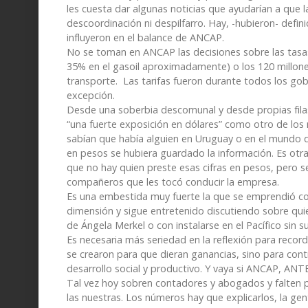
les cuesta dar algunas noticias que ayudarían a que la 
descoordinación ni despilfarro. Hay, -hubieron- defi
influyeron en el balance de ANCAP.
No se toman en ANCAP las decisiones sobre las tasas
35% en el gasoil aproximadamente) o los 120 millone
transporte. Las tarifas fueron durante todos los gob
excepción.
Desde una soberbia descomunal y desde propias fil
“una fuerte exposición en dólares” como otro de los
sabían que había alguien en Uruguay o en el mundo q
en pesos se hubiera guardado la información. Es ot
que no hay quien preste esas cifras en pesos, pero se
compañeros que les tocó conducir la empresa.
Es una embestida muy fuerte la que se emprendió co
dimensión y sigue entretenido discutiendo sobre qui
de Ángela Merkel o con instalarse en el Pacífico sin
Es necesaria más seriedad en la reflexión para record
se crearon para que dieran ganancias, sino para contr
desarrollo social y productivo. Y vaya si ANCAP, ANTE
Tal vez hoy sobren contadores y abogados y falten po
las nuestras. Los números hay que explicarlos, la ge