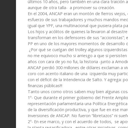
últimos 10 años, pero también en una clara traición a
aunque de otra talla- a promover su creación.
En el 2004, ANCAP eran un montón de fierros viejos,
esfuerzo de sus trabajadores y muchos mandos medi
igual que YPF, una multinacional que pusiera plata p
Los hijos y acólitos de quienes la llevaron al desastr
transforman en los defensores de sus “accionistas”; el
PP en uno de los mayores momentos de desarrollo de
¿Por qué se cuelgan del trolley algunos izquierdistas
no me equivoco mucho si arriesgo a que si persisten 
años con cara de yo no fui, la historia -junto a Amodi
ANCAP perdió 300 millones de dólares exclaman a viva
coro con acento italiano de una izquierda muy particu
con el déficit de la Intendencia de Salto. Y agrega:
finanzas públicas!!!
Tanto unos como otros saben muy bien algunas cos
1º- Que durante el primer gobierno del Frente Amplio
representación parlamentaria una Política Energética
de la diversificación productiva, y que fue en ese mar
Inversiones de ANCAP. No fueron “libretazos” ni sueñ
2º- En ese marco, y con el acuerdo de todos, se apo
la planta regasificadora , entre otras iniciativas, co