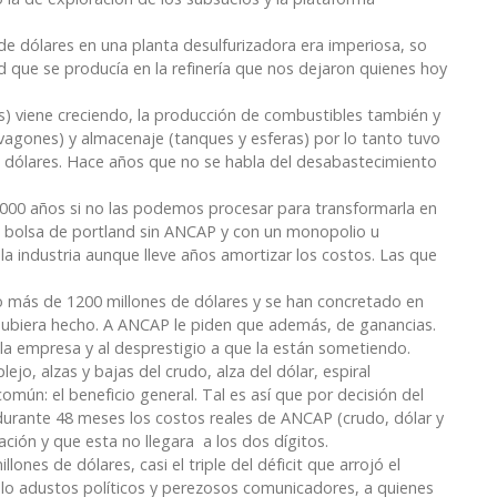
 de dólares en una planta desulfurizadora era imperiosa, so
ad que se producía en la refinería que nos dejaron quienes hoy
s) viene creciendo, la producción de combustibles también y
vagones) y almacenaje (tanques y esferas) por lo tanto tuvo
 dólares. Hace años que no se habla del desabastecimiento
 1000 años si no las podemos procesar para transformarla en
a bolsa de portland sin ANCAP y con un monopolio u
 la industria aunque lleve años amortizar los costos. Las que
o más de 1200 millones de dólares y se han concretado en
hubiera hecho. A ANCAP le piden que además, de ganancias.
 la empresa y al desprestigio a que la están sometiendo.
o, alzas y bajas del crudo, alza del dólar, espiral
común: el beneficio general. Tal es así que por decisión del
 durante 48 meses los costos reales de ANCAP (crudo, dólar y
ación y que esta no llegara a los dos dígitos.
ones de dólares, casi el triple del déficit que arrojó el
cielo adustos políticos y perezosos comunicadores, a quienes