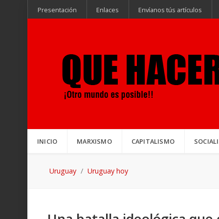
Presentación
Enlaces
Envíanos tús artículos
INICIO
MARXISMO
CAPITALISMO
SOCIAL
Uruguay
Uruguay hoy
Una batalla ideológica que 