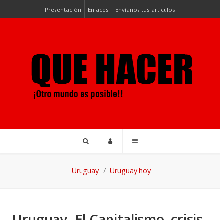
Presentación
Enlaces
Envíanos tús artículos
Uruguay
Uruguay hoy
Uruguay. El Capitalismo, crisis