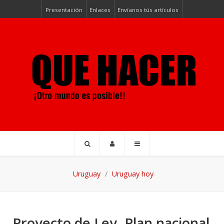
Presentación
Enlaces
Envíanos tús artículos
Uruguay
Uruguay hoy
Proyecto de Ley. Plan nacional