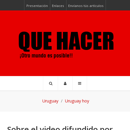
Presentación
Enlaces
Envíanos tús artículos
Uruguay
Uruguay hoy
Sobre el video difundido por