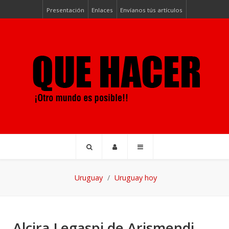
Presentación
Enlaces
Envíanos tús artículos
Uruguay
Uruguay hoy
Alcira Legaspi de Arismendi