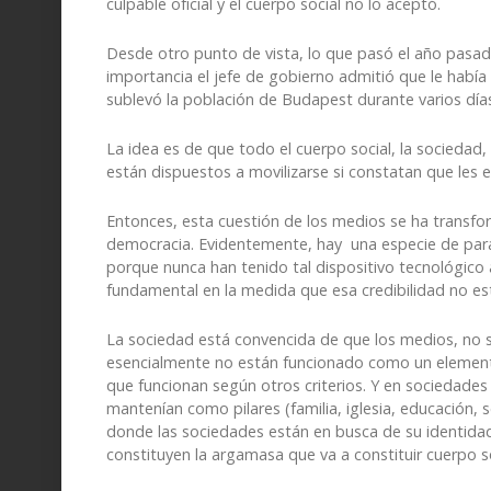
culpable oficial y el cuerpo social no lo aceptó.
Desde otro punto de vista, lo que pasó el año pasad
importancia el jefe de gobierno admitió que le había 
sublevó la población de Budapest durante varios día
La idea es de que todo el cuerpo social, la socieda
están dispuestos a movilizarse si constatan que les 
Entonces, esta cuestión de los medios se ha transfo
democracia. Evidentemente, hay una especie de parad
porque nunca han tenido tal dispositivo tecnológico a
fundamental en la medida que esa credibilidad no es
La sociedad está convencida de que los medios, no só
esencialmente no están funcionado como un elemento
que funcionan según otros criterios. Y en sociedade
mantenían como pilares (familia, iglesia, educación, 
donde las sociedades están en busca de su identida
constituyen la argamasa que va a constituir cuerpo s