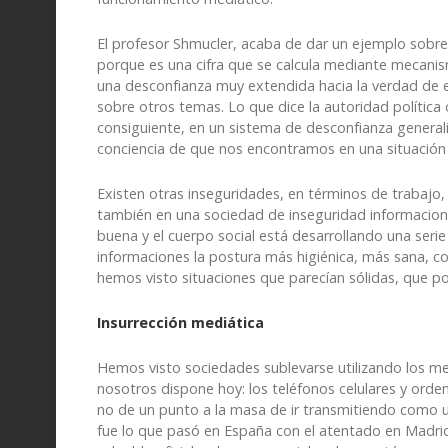
El profesor Shmucler, acaba de dar un ejemplo sobre l
porque es una cifra que se calcula mediante mecani
una desconfianza muy extendida hacia la verdad de e
sobre otros temas. Lo que dice la autoridad polític
consiguiente, en un sistema de desconfianza generali
conciencia de que nos encontramos en una situación a
Existen otras inseguridades, en términos de trabajo, 
también en una sociedad de inseguridad informaciona
buena y el cuerpo social está desarrollando una ser
informaciones la postura más higiénica, más sana, co
hemos visto situaciones que parecían sólidas, que po
Insurrección mediática
Hemos visto sociedades sublevarse utilizando los m
nosotros dispone hoy: los teléfonos celulares y orde
no de un punto a la masa de ir transmitiendo como un 
fue lo que pasó en España con el atentado en Madrid 