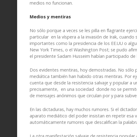
medios no funcionan.
Medios y mentiras
No sólo porque a veces se les pilla en flagrante eje
particular en la víspera a la invasión de Irak, cuand
importantes como la presidencia de los EE.UU o al
New York Times, o el Washington Post; se pudo afirm
el presidente Sadam Husseim habían participado de l
Dos evidentes mentiras, hoy demostradas. No sólo po
mediática también han habido otras mentiras. Por 
cuenta que desde la resistencia salvaje y popular a u
precisamente, en una sociedad donde no se permite l
de mensajes anónimos que circulan por y para subverti
En las dictaduras, hay muchos rumores. Si el dictador
aparato mediático del poder insistan en repetir esa ve
automáticamente rumores que descalifican la palabr
La otra manifestación salvaje de resistencia popular 