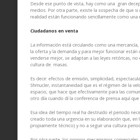
Desde ese punto de vista, hay como una gran decepc
medios. Por otra parte, existe la sospecha de que s
realidad están funcionando sencillamente como una 
Ciudadanos en venta
La información está circulando como una mercancía, n
la oferta y la demanda y para mejor funcionar está
venderse mejor, se adaptan a las leyes retóricas, no 
cultura de masas.
Es decir: efectos de emisión, simplicidad, espectacu
Shmucler, instantaneidad que es el régimen de la vel
espacio, que hace que efectivamente para las comunic
otro día cuando dí la conferencia de prensa aquí que
Esa idea del tiempo real ha destruido el periodo neces
creado toda una urgencia en su elaboración que, en 
propiamente técnico) y no a seguir una cultura period
Por otra parte, los propios mecanismos comerciales 