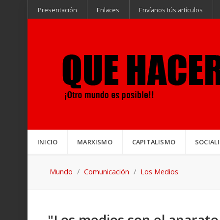
Presentación
Enlaces
Envíanos tús artículos
INICIO
MARXISMO
CAPITALISMO
SOCIAL
Mundo
Comunicación
Los Medios
"Los medios son el aparato 