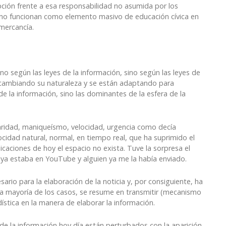
ión frente a esa responsabilidad no asumida por los
i no funcionan como elemento masivo de educación cívica en
mercancía.
o según las leyes de la información, sino según las leyes de
n cambiando su naturaleza y se están adaptando para
de la información, sino las dominantes de la esfera de la
laridad, maniqueísmo, velocidad, urgencia como decía
ocidad natural, normal, en tiempo real, que ha suprimido el
aciones de hoy el espacio no exista. Tuve la sorpresa el
 ya estaba en YouTube y alguien ya me la había enviado.
ario para la elaboración de la noticia y, por consiguiente, ha
la mayoría de los casos, se resume en transmitir (mecanismo
ística en la manera de elaborar la información.
de la información hoy día están perturbados con la aparición