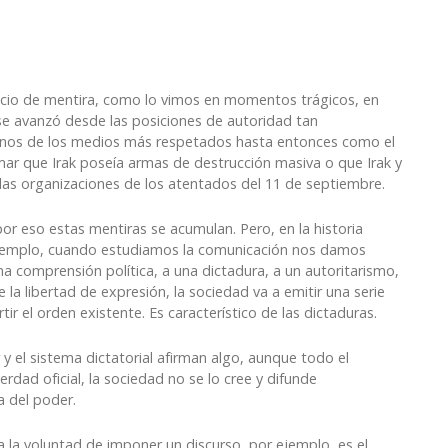
rcicio de mentira, como lo vimos en momentos trágicos, en
o se avanzó desde las posiciones de autoridad tan
gunos de los medios más respetados hasta entonces como el
ar que Irak poseía armas de destrucción masiva o que Irak y
as organizaciones de los atentados del 11 de septiembre.
r eso estas mentiras se acumulan. Pero, en la historia
ejemplo, cuando estudiamos la comunicación nos damos
na comprensión política, a una dictadura, a un autoritarismo,
a libertad de expresión, la sociedad va a emitir una serie
r el orden existente. Es característico de las dictaduras.
 y el sistema dictatorial afirman algo, aunque todo el
rdad oficial, la sociedad no se lo cree y difunde
a del poder.
a la voluntad de imponer un discurso, por ejemplo, es el