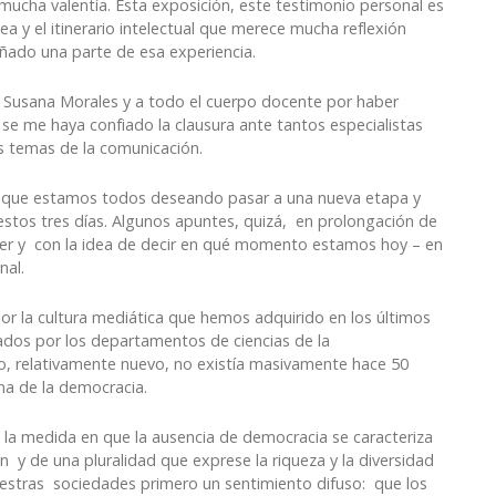
ucha valentía. Esta exposición, este testimonio personal es
 y el itinerario intelectual que merece mucha reflexión
ado una parte de esa experiencia.
y Susana Morales y a todo el cuerpo docente por haber
e me haya confiado la clausura ante tantos especialistas
os temas de la comunicación.
eo que estamos todos deseando pasar a una nueva etapa y
estos tres días. Algunos apuntes, quizá, en prolongación de
cler y con la idea de decir en qué momento estamos hoy – en
nal.
or la cultura mediática que hemos adquirido en los últimos
ados por los departamentos de ciencias de la
o, relativamente nuevo, no existía masivamente hace 50
a de la democracia.
n la medida en que la ausencia de democracia se caracteriza
n y de una pluralidad que exprese la riqueza y la diversidad
uestras sociedades primero un sentimiento difuso: que los