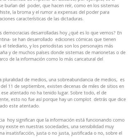
se burlan del poder, que hacen reír, como en los sistemas
chiste, la broma y el rumor a expensas del poder para
aciones características de las dictaduras.
s democracias desarrolladas hoy ¿qué es lo que vemos? En
gentina- se han desarrollado ediciones cómicas que tienen
s el telediario, y los periodistas son los personajes más
España y de muchos países donde sistemas de marionetas o de
rco de la información como lo más caricatural del
a pluralidad de medios, una sobreabundancia de medios, es
del 11 de septiembre, existen decenas de miles de sitios en
se atentado no ha tenido lugar. Sobre todo, el de
te, esto no fue así porque hay un complot detrás que dice
zado este atentado.
ia hoy significan que la información está funcionando como
y existe en nuestras sociedades, una sensibilidad muy
a insatisfacción, justa o no justa, justificada o no, sobre el