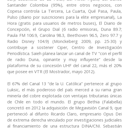
Santander Colombia (95%), entre otros negocios, con
Copesa controla La Tercera, La Cuarta, Qué Pasa, Paula,
Pulso (diario por suscriciones para la elite empresarial), La
Hora (gratis para usuarios de metros buses), El Diario de
Concepción, el Grupo Dial (6 radio emisoras, Duna 89.7;
Paula FM 106.9, Carolina 98.3, Beethoven 96.5, Zero 97.7 y
Radio Disney 104.9) (Monckeberg 2009, pp. 25-30) y
contribuye a sostener Ciper, Centro de Investigación
Periodística. Saieh planea lanzar un canal de TV "con el perfil
de radio Duna, opinante y muy influyente” desde la
plataforma de su concesión UHF del canal 22, más el 20%
que posee en VTR (El Mostrador, mayo 2012).
El 67% del Canal 13 “de la U. Católica” pertenece al grupo
Luksic, el más poderoso del país merced a su rama gran
minería del cobre explotada con ventajas tributarias únicas
de Chile en todo el mundo. El grupo Bethia (Falabella)
concretó en 2012 la adquisición de Megavisión Canal 9, que
perteneció al difunto Ricardo Claro, empresario Opus Dei
de extrema derecha vinculado por investigaciones judiciales
al financiamiento de una estructura DINA/CNI. Sebastián