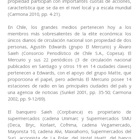
propiedad participan con importantes cuotas de acciones,
característica que se da en el nivel local y a escala mundial
(Carmona 2010, pp. 4-21).
En Chile, los grandes medios pertenecen hoy a los
miembros más sobresalientes de la elite económica: los
únicos diarios de circulación nacional son propiedad de dos
personas, Agustín Edwards (grupo El Mercurio) y Álvaro
Saieh (Consorcio Periodístico de Chile S.A., Copesa). El
Mercurio y sus 22 periódicos (3 de circulación nacional
publicados en Santiago y otros 19 en 14 ciudades claves)
pertenecen a Edwards, con el apoyo del grupo Matte, que
proporciona el papel, pero además El Mercurio posee 14
estaciones de radio en las principales ciudades del país y
una agencia de noticias (Sunkel 2001, pp. 35-50; Carmona
2002, pp. 9-12/69).
El banquero Saieh (Corpbanca) es propietario de
supermercados (cadena Unimarc y Supermercados SMU
(Deca, Bryc, Korlaet, Cofrima, cadena Vegamercado,
Mayorista 10, cadena Alvi, Maxiahorro, Supermercados del
Sur), accionista de La Polar, del Hotel Hyatt, del banco