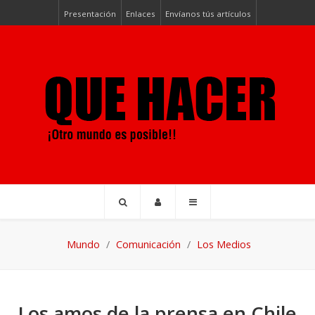
Presentación
Enlaces
Envíanos tús artículos
Mundo
Comunicación
Los Medios
Los amos de la prensa en Chile