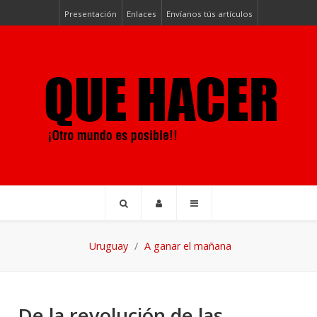
Presentación
Enlaces
Envíanos tús artículos
Uruguay
A ganar el mañana
De la revolución de las